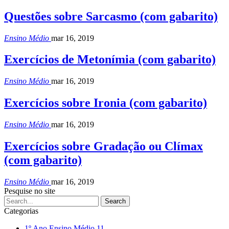
Questões sobre Sarcasmo (com gabarito)
Ensino Médio
mar 16, 2019
Exercícios de Metonímia (com gabarito)
Ensino Médio
mar 16, 2019
Exercícios sobre Ironia (com gabarito)
Ensino Médio
mar 16, 2019
Exercícios sobre Gradação ou Clímax
(com gabarito)
Ensino Médio
mar 16, 2019
Pesquise no site
Categorias
1º Ano Ensino Médio
11