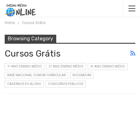
Home
Cursos Grátis
Browsing Category
Cursos Grátis
1º ANO ENSINO MÉDIO
2º ANO ENSINO MÉDIO
3º ANO ENSINO MÉDIO
BASE NACIONAL COMUM CURRICULAR
BIOGRAFIAS
CADERNOS DO ALUNO
CONCURSOS PÚBLICOS