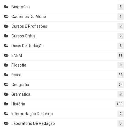
Biografias
5
Cadernos Do Aluno
1
Cursos E Profissões
2
Cursos Grátis
2
Dicas De Redação
3
ENEM
11
Filosofia
9
Física
83
Geografia
64
Gramática
2
História
103
Interpretação De Texto
2
Laboratório De Redação
5