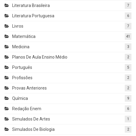
Literatura Brasileira
7
Literatura Portuguesa
6
Livros
7
Matemática
41
Medicina
3
Planos De Aula Ensino Médio
2
Português
5
Profissões
2
Provas Anteriores
2
Química
9
Redação Enem
6
Simulados De Artes
1
Simulados De Biologia
2