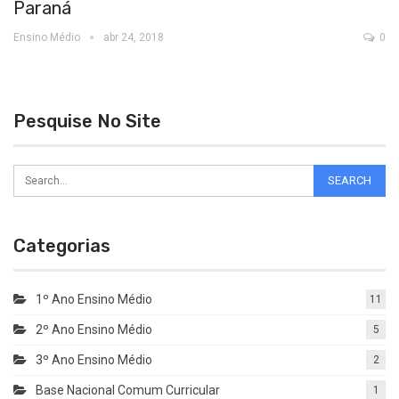
Paraná
Ensino Médio
abr 24, 2018
0
Pesquise No Site
Categorias
1º Ano Ensino Médio
11
2º Ano Ensino Médio
5
3º Ano Ensino Médio
2
Base Nacional Comum Curricular
1