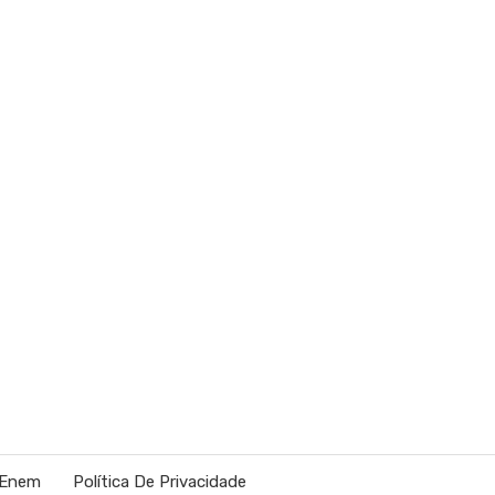
 Enem
Política De Privacidade