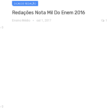
DICAS DE REDAÇÃO
Redações Nota Mil Do Enem 2016
Ensino Médio
out 1, 2017
1
0
0