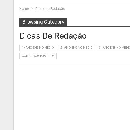
Home
Dicas de Redação
Browsing Category
Dicas De Redação
1º ANO ENSINO MÉDIO
2º ANO ENSINO MÉDIO
3º ANO ENSINO MÉDI
CONCURSOS PÚBLICOS