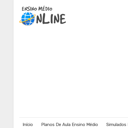
Início
Planos De Aula Ensino Médio
Simulados