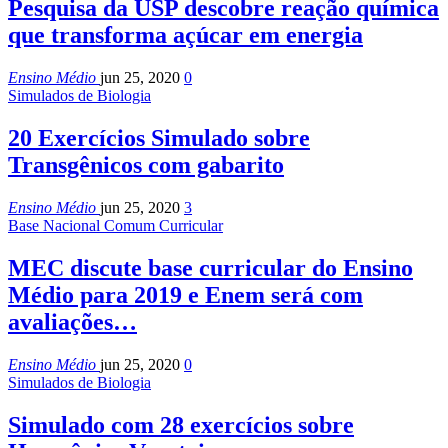
Pesquisa da USP descobre reação química
que transforma açúcar em energia
Ensino Médio
jun 25, 2020
0
Simulados de Biologia
20 Exercícios Simulado sobre
Transgênicos com gabarito
Ensino Médio
jun 25, 2020
3
Base Nacional Comum Curricular
MEC discute base curricular do Ensino
Médio para 2019 e Enem será com
avaliações…
Ensino Médio
jun 25, 2020
0
Simulados de Biologia
Simulado com 28 exercícios sobre