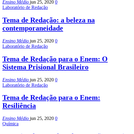
Ensino Médio
jun 25, 2020
0
Laboratório de Redação
Tema de Redação: a beleza na
contemporaneidade
Ensino Médio
jun 25, 2020
0
Laboratório de Redação
Tema de Redação para o Enem: O
Sistema Prisional Brasileiro
Ensino Médio
jun 25, 2020
0
Laboratório de Redação
Tema de Redação para o Enem:
Resiliência
Ensino Médio
jun 25, 2020
0
Química