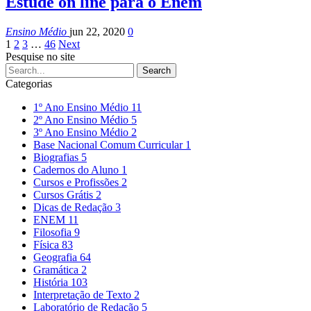
Estude on line para o Enem
Ensino Médio
jun 22, 2020
0
1
2
3
…
46
Next
Pesquise no site
Categorias
1º Ano Ensino Médio
11
2º Ano Ensino Médio
5
3º Ano Ensino Médio
2
Base Nacional Comum Curricular
1
Biografias
5
Cadernos do Aluno
1
Cursos e Profissões
2
Cursos Grátis
2
Dicas de Redação
3
ENEM
11
Filosofia
9
Física
83
Geografia
64
Gramática
2
História
103
Interpretação de Texto
2
Laboratório de Redação
5