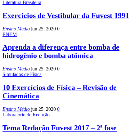
Literatura Brasileira
Exercícios de Vestibular da Fuvest 1991
Ensino Médio
jun 25, 2020
0
ENEM
Aprenda a diferença entre bomba de
hidrogênio e bomba atômica
Ensino Médio
jun 25, 2020
0
Simulados de Física
10 Exercícios de Física – Revisão de
Cinemática
Ensino Médio
jun 25, 2020
0
Laboratório de Redação
Tema Redação Fuvest 2017 – 2ª fase