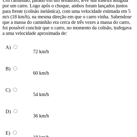
Um caminhão, parado em um semáforo, teve sua traseira atingida
por um carro. Logo após o choque, ambos foram lançados juntos
para frente (colisão inelástica), com uma velocidade estimada em 5
m/s (18 km/h), na mesma direção em que o carro vinha. Sabendose
que a massa do caminhão era cerca de três vezes a massa do carro,
foi possível concluir que o carro, no momento da colisão, trafegava
a uma velocidade aproximada de:
A)
72 km/h
B)
60 km/h
C)
54 km/h
D)
36 km/h
E)