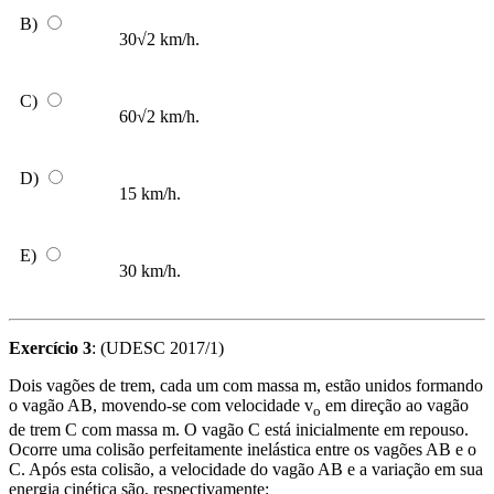
B)
30√2 km/h.
C)
60√2 km/h.
D)
15 km/h.
E)
30 km/h.
Exercício 3
: (UDESC 2017/1)
Dois vagões de trem, cada um com massa m, estão unidos formando
o vagão AB, movendo-se com velocidade v
em direção ao vagão
o
de trem C com massa m. O vagão C está inicialmente em repouso.
Ocorre uma colisão perfeitamente inelástica entre os vagões AB e o
C. Após esta colisão, a velocidade do vagão AB e a variação em sua
energia cinética são, respectivamente: