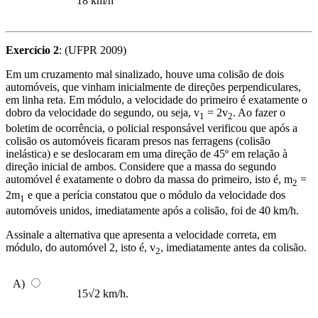
18 km/h
Exercício 2
: (UFPR 2009)
Em um cruzamento mal sinalizado, houve uma colisão de dois
automóveis, que vinham inicialmente de direções perpendiculares,
em linha reta. Em módulo, a velocidade do primeiro é exatamente o
dobro da velocidade do segundo, ou seja, v
= 2v
. Ao fazer o
1
2
boletim de ocorrência, o policial responsável verificou que após a
colisão os automóveis ficaram presos nas ferragens (colisão
inelástica) e se deslocaram em uma direção de 45º em relação à
direção inicial de ambos. Considere que a massa do segundo
automóvel é exatamente o dobro da massa do primeiro, isto é, m
=
2
2m
e que a perícia constatou que o módulo da velocidade dos
1
automóveis unidos, imediatamente após a colisão, foi de 40 km/h.
Assinale a alternativa que apresenta a velocidade correta, em
módulo, do automóvel 2, isto é, v
, imediatamente antes da colisão.
2
A)
15√2 km/h.