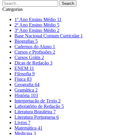
Categorias
1º Ano Ensino Médio
11
2º Ano Ensino Médio
5
3º Ano Ensino Médio
2
Base Nacional Comum Curricular
1
Biografias
5
Cadernos do Aluno
1
Cursos e Profissões
2
Cursos Grátis
2
Dicas de Redação
3
ENEM
11
Filosofia
9
Física
83
Geografia
64
Gramática
2
História
103
Interpretação de Texto
2
Laboratório de Redação
5
Literatura Brasileira
7
Literatura Portuguesa
6
Livros
7
Matemática
41
Medicina
3