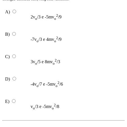
A)
2
2v
/3 e -5mv
/9
o
o
B)
2
-7v
/3 e 4mv
/9
o
o
C)
2
3v
/5 e 8mv
/3
o
o
D)
2
-4v
/7 e -5mv
/6
o
o
E)
2
v
/3 e -5mv
/8
o
o