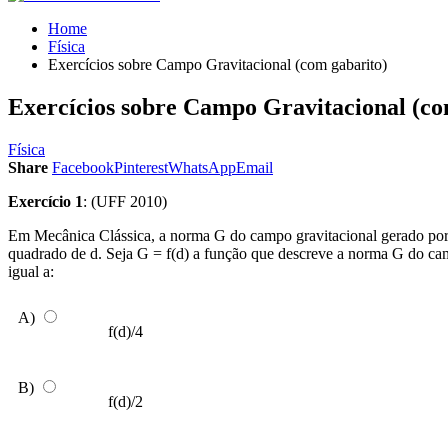
Home
Física
Exercícios sobre Campo Gravitacional (com gabarito)
Exercícios sobre Campo Gravitacional (co
Física
Share
Facebook
Pinterest
WhatsApp
Email
Exercício 1
: (UFF 2010)
Em Mecânica Clássica, a norma G do campo gravitacional gerado por
quadrado de d. Seja G = f(d) a função que descreve a norma G do cam
igual a:
A)
f(d)/4
B)
f(d)/2