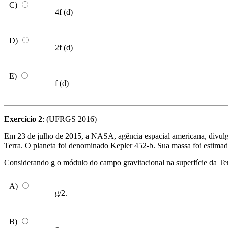
C)
4f (d)
D)
2f (d)
E)
f (d)
Exercício 2
: (UFRGS 2016)
Em 23 de julho de 2015, a NASA, agência espacial americana, divulgou
Terra. O planeta foi denominado Kepler 452-b. Sua massa foi estimada
Considerando g o módulo do campo gravitacional na superfície da Ter
A)
g/2.
B)