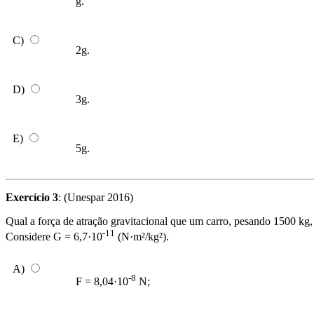
g.
C)
2g.
D)
3g.
E)
5g.
Exercício 3
: (Unespar 2016)
Qual a força de atração gravitacional que um carro, pesando 1500 kg,
-11
Considere G = 6,7·10
(N·m²/kg²).
A)
-8
F = 8,04·10
N;