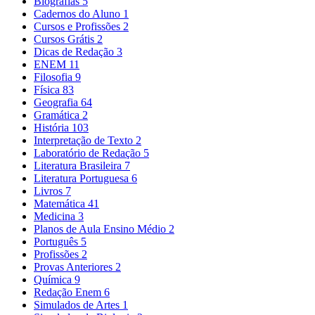
Biografias
5
Cadernos do Aluno
1
Cursos e Profissões
2
Cursos Grátis
2
Dicas de Redação
3
ENEM
11
Filosofia
9
Física
83
Geografia
64
Gramática
2
História
103
Interpretação de Texto
2
Laboratório de Redação
5
Literatura Brasileira
7
Literatura Portuguesa
6
Livros
7
Matemática
41
Medicina
3
Planos de Aula Ensino Médio
2
Português
5
Profissões
2
Provas Anteriores
2
Química
9
Redação Enem
6
Simulados de Artes
1