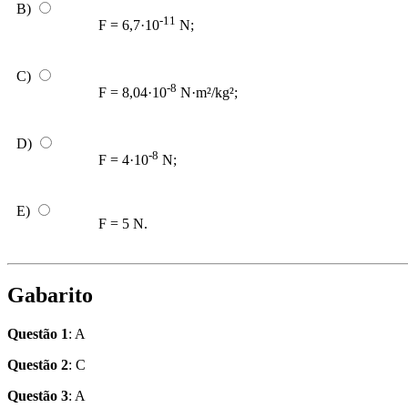
B)
-11
F = 6,7·10
N;
C)
-8
F = 8,04·10
N·m²/kg²;
D)
-8
F = 4·10
N;
E)
F = 5 N.
Gabarito
Questão 1
: A
Questão 2
: C
Questão 3
: A