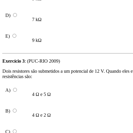
D)
7 kΩ
E)
9 kΩ
Exercício 3
: (PUC-RIO 2009)
Dois resistores são submetidos a um potencial de 12 V. Quando eles e
resistências são:
A)
4 Ω e 5 Ω
B)
4 Ω e 2 Ω
C)