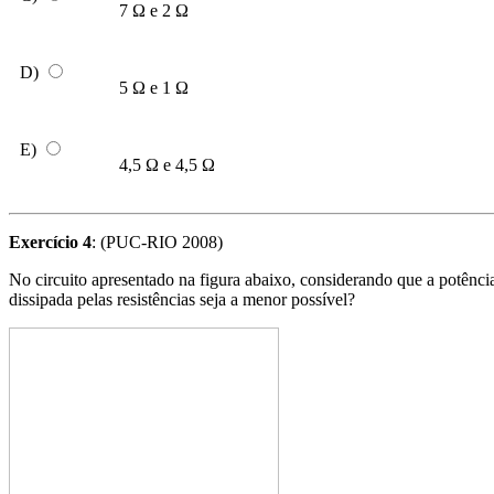
7 Ω e 2 Ω
D)
5 Ω e 1 Ω
E)
4,5 Ω e 4,5 Ω
Exercício 4
: (PUC-RIO 2008)
No circuito apresentado na figura abaixo, considerando que a potência 
dissipada pelas resistências seja a menor possível?