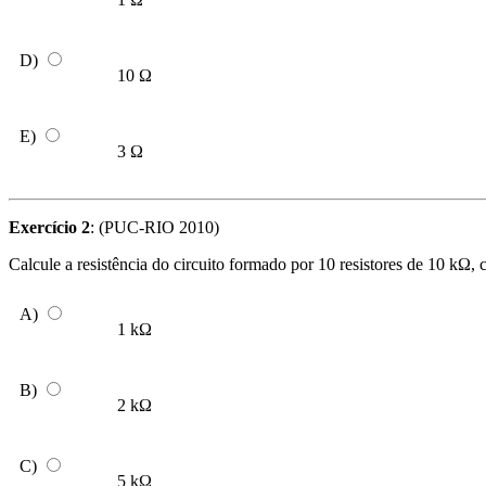
D)
10 Ω
E)
3 Ω
Exercício 2
: (PUC-RIO 2010)
Calcule a resistência do circuito formado por 10 resistores de 10 kΩ, 
A)
1 kΩ
B)
2 kΩ
C)
5 kΩ