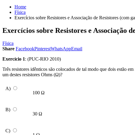
Home
Física
Exercícios sobre Resistores e Associação de Resistores (com ga
Exercícios sobre Resistores e Associação d
Física
Share
Facebook
Pinterest
WhatsApp
Email
Exercício 1
: (PUC-RIO 2010)
Três resistores idênticos são colocados de tal modo que dois estão em 
um destes resistores Ohms (Ω)?
A)
100 Ω
B)
30 Ω
C)
1 Ω