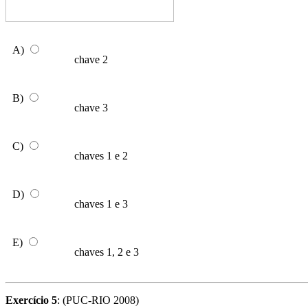
A)
chave 2
B)
chave 3
C)
chaves 1 e 2
D)
chaves 1 e 3
E)
chaves 1, 2 e 3
Exercício 5
: (PUC-RIO 2008)