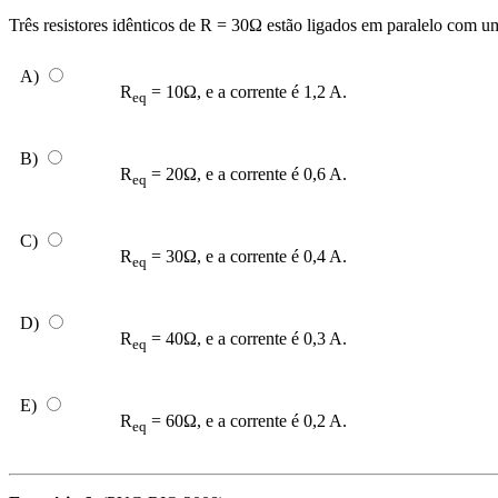
Três resistores idênticos de R = 30Ω estão ligados em paralelo com uma
A)
R
= 10Ω, e a corrente é 1,2 A.
eq
B)
R
= 20Ω, e a corrente é 0,6 A.
eq
C)
R
= 30Ω, e a corrente é 0,4 A.
eq
D)
R
= 40Ω, e a corrente é 0,3 A.
eq
E)
R
= 60Ω, e a corrente é 0,2 A.
eq