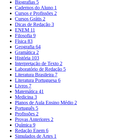
Biografias
5
Cadernos do Aluno
1
Cursos e Profissões
2
Cursos Grátis
2
Dicas de Redação
3
ENEM
11
Filosofia
9
Física
83
Geografia
64
Gramática
2
História
103
Interpretação de Texto
2
Laboratório de Redação
5
Literatura Brasileira
7
Literatura Portuguesa
6
Livros
7
Matemática
41
Medicina
3
Planos de Aula Ensino Médio
2
Português
5
Profissões
2
Provas Anteriores
2
Química
9
Redação Enem
6
Simulados de Artes
1