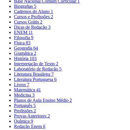
Base Nacional Comum Curricular
1
Biografias
5
Cadernos do Aluno
1
Cursos e Profissões
2
Cursos Grátis
2
Dicas de Redação
3
ENEM
11
Filosofia
9
Física
83
Geografia
64
Gramática
2
História
103
Interpretação de Texto
2
Laboratório de Redação
5
Literatura Brasileira
7
Literatura Portuguesa
6
Livros
7
Matemática
41
Medicina
3
Planos de Aula Ensino Médio
2
Português
5
Profissões
2
Provas Anteriores
2
Química
9
Redação Enem
6