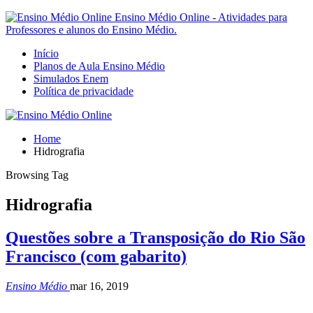
Ensino Médio Online - Atividades para
Professores e alunos do Ensino Médio.
Início
Planos de Aula Ensino Médio
Simulados Enem
Política de privacidade
Home
Hidrografia
Browsing Tag
Hidrografia
Questões sobre a Transposição do Rio São
Francisco (com gabarito)
Ensino Médio
mar 16, 2019