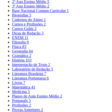
2º Ano Ensino Médio
5
3º Ano Ensino Médio
2
Base Nacional Comum Curricular
1
Biografias
5
Cadernos do Aluno
1
Cursos e Profissões
2
Cursos Grátis
2
Dicas de Redação
3
ENEM
11
Filosofia
9
Física
83
Geografia
64
Gramática
2
História
103
Interpretação de Texto
2
Laboratório de Redação
5
Literatura Brasileira
7
Literatura Portuguesa
6
Livros
7
Matemática
41
Medicina
3
Planos de Aula Ensino Médio
2
Português
5
Profissões
2
Provas Anteriores
2