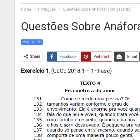
Home
Português
Questões sobre Anáfora (com gabarito)
Questões Sobre Anáfor
PORTUGUÊS
Share
Facebook
Pinterest
Email
Exercício 1
: (UECE 2018.1 – 1ª Fase)