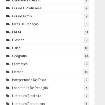
Cadernos Do Aluno
1
Cursos E Profissões
2
Cursos Grátis
2
Dicas De Redação
3
ENEM
11
Filosofia
9
Física
83
Geografia
64
Gramática
2
História
103
Interpretação De Texto
2
Laboratório De Redação
5
Literatura Brasileira
7
Literatura Portuguesa
6