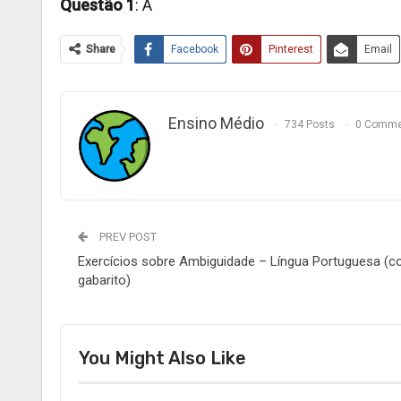
Questão 1
: A
Share
Facebook
Pinterest
Email
Ensino Médio
734 Posts
0 Comme
PREV POST
Exercícios sobre Ambiguidade – Língua Portuguesa (
gabarito)
You Might Also Like