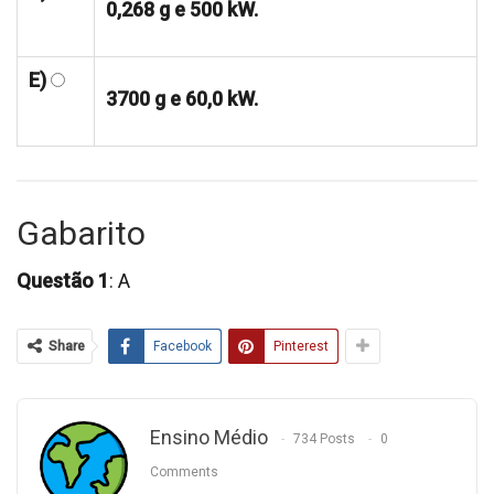
0,268 g e 500 kW.
E)
3700 g e 60,0 kW.
Gabarito
Questão 1
: A
Share
Facebook
Pinterest
Ensino Médio
734 Posts
0
Comments