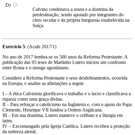
D)
Calvino condenava a usura e a doutrina da
predestinação, sendo apoiado por integrantes do
clero secular e da própria burguesia estabelecida na
Suíça.
Exercício 5
: (Acafe 2017/1)
No ano de 2017 lembra-se os 500 anos da Reforma Protestante. A
publicação das 95 teses de Martinho Lutero iniciou um confronto
entre Roma e o monge agostiniano.
Considere a Reforma Protestante e seus desdobramentos, ocorrida
na Europa, e analise as afirmações a seguir.
I – A ética Calvinista glorificava o trabalho e o lucro e classificava a
riqueza como uma graça divina.
II – Para reforçar o catolicismo na Inglaterra e, com o apoio do Papa
Clemente, Henrique VII fundou a Ordem Anglicana.
III – Em sua doutrina, Lutero manteve o celibato e a liturgia em
latim.
IV – Excomungado pela Igreja Católica, Lutero recebeu a proteção
da nobreza alemã.