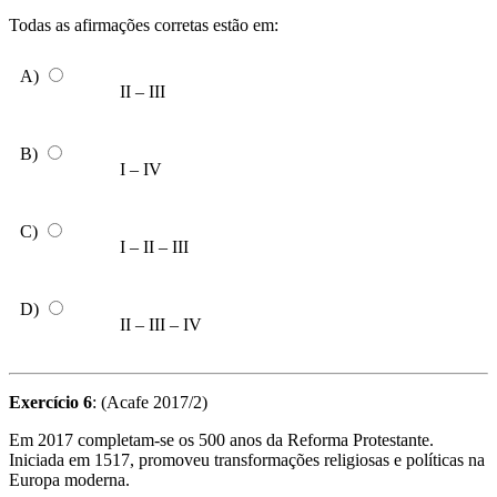
Todas as afirmações corretas estão em:
A)
II – III
B)
I – IV
C)
I – II – III
D)
II – III – IV
Exercício 6
: (Acafe 2017/2)
Em 2017 completam-se os 500 anos da Reforma Protestante.
Iniciada em 1517, promoveu transformações religiosas e políticas na
Europa moderna.