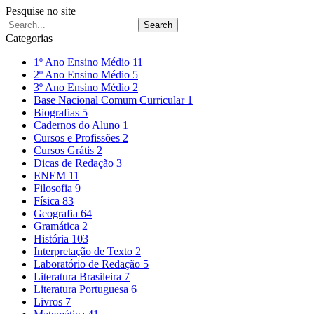
Pesquise no site
Categorias
1º Ano Ensino Médio
11
2º Ano Ensino Médio
5
3º Ano Ensino Médio
2
Base Nacional Comum Curricular
1
Biografias
5
Cadernos do Aluno
1
Cursos e Profissões
2
Cursos Grátis
2
Dicas de Redação
3
ENEM
11
Filosofia
9
Física
83
Geografia
64
Gramática
2
História
103
Interpretação de Texto
2
Laboratório de Redação
5
Literatura Brasileira
7
Literatura Portuguesa
6
Livros
7