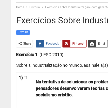
Home
História
Exercícios sobre Industrialização (com gabarit
Exercícios Sobre Indust
HISTÓRIA
Share
Facebook
Pinterest
Email
Exercício 1
: (UFSC 2010)
Sobre a industrialização no mundo, assinale a(
1)
Na tentativa de solucionar os proble
pensadores desenvolveram teorias co
socialismo cristão.