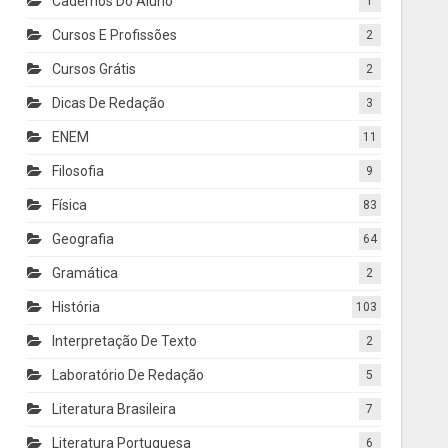
Cadernos Do Aluno
1
Cursos E Profissões
2
Cursos Grátis
2
Dicas De Redação
3
ENEM
11
Filosofia
9
Física
83
Geografia
64
Gramática
2
História
103
Interpretação De Texto
2
Laboratório De Redação
5
Literatura Brasileira
7
Literatura Portuguesa
6