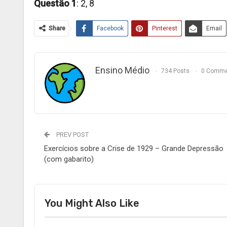
Questão 1
: 2, 8
Share
Facebook
Pinterest
Email
Ensino Médio
734 Posts
0 Comme
PREV POST
Exercícios sobre a Crise de 1929 – Grande Depressão
(com gabarito)
You Might Also Like