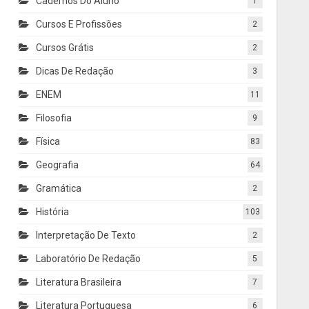
Cadernos Do Aluno
1
Cursos E Profissões
2
Cursos Grátis
2
Dicas De Redação
3
ENEM
11
Filosofia
9
Física
83
Geografia
64
Gramática
2
História
103
Interpretação De Texto
2
Laboratório De Redação
5
Literatura Brasileira
7
Literatura Portuguesa
6