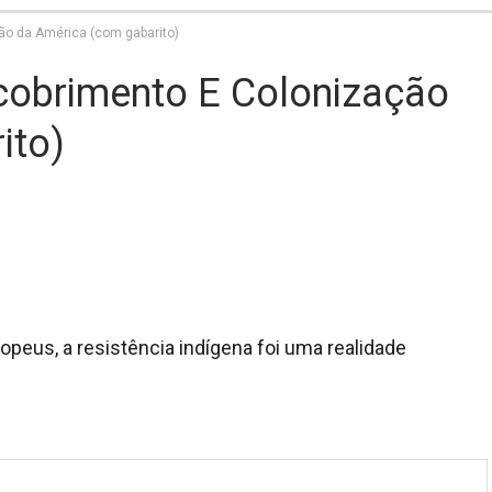
ão da América (com gabarito)
cobrimento E Colonização
ito)
peus, a resistência indígena foi uma realidade