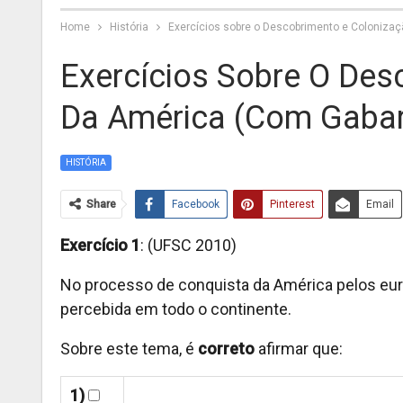
Home
História
Exercícios sobre o Descobrimento e Colonizaç
Exercícios Sobre O Des
Da América (com Gabar
HISTÓRIA
Share
Facebook
Pinterest
Email
Exercício 1
: (UFSC 2010)
No processo de conquista da América pelos euro
percebida em todo o continente.
Sobre este tema, é
correto
afirmar que:
1)