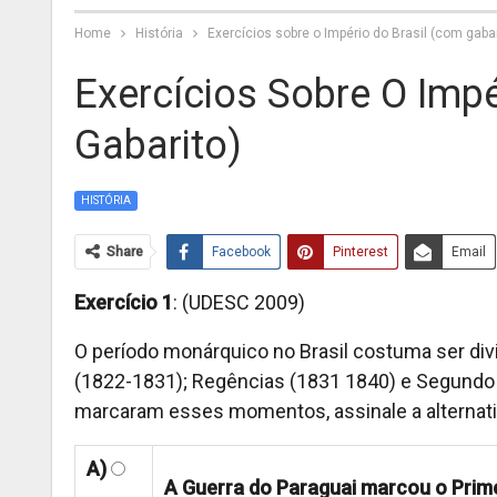
Home
História
Exercícios sobre o Império do Brasil (com gabar
Exercícios Sobre O Impé
Gabarito)
HISTÓRIA
Share
Facebook
Pinterest
Email
Exercício 1
: (UDESC 2009)
O período monárquico no Brasil costuma ser div
(1822-1831); Regências (1831 1840) e Segundo 
marcaram esses momentos, assinale a alternativ
A)
A Guerra do Paraguai marcou o Prime