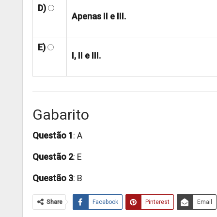
D)
Apenas II e III.
E)
I, II e III.
Gabarito
Questão 1
: A
Questão 2
: E
Questão 3
: B
Share
Facebook
Pinterest
Email