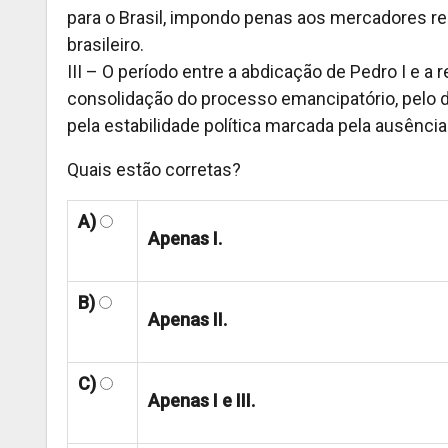
para o Brasil, impondo penas aos mercadores re
brasileiro.
III – O período entre a abdicação de Pedro I e a r
consolidação do processo emancipatório, pelo
pela estabilidade política marcada pela ausênci
Quais estão corretas?
A)
Apenas I.
B)
Apenas II.
C)
Apenas I e III.