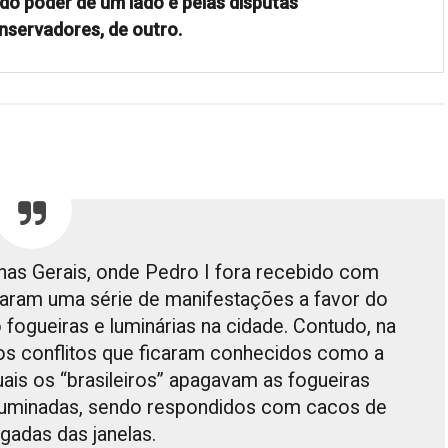
do poder de um lado e pelas disputas
conservadores, de outro.
as Gerais, onde Pedro I fora recebido com
araram uma série de manifestações a favor do
fogueiras e luminárias na cidade. Contudo, na
o os conflitos que ficaram conhecidos como a
uais os “brasileiros” apagavam as fogueiras
iluminadas, sendo respondidos com cacos de
ogadas das janelas.