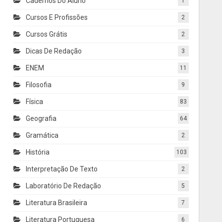
Cadernos Do Aluno
1
Cursos E Profissões
2
Cursos Grátis
2
Dicas De Redação
3
ENEM
11
Filosofia
9
Física
83
Geografia
64
Gramática
2
História
103
Interpretação De Texto
2
Laboratório De Redação
5
Literatura Brasileira
7
Literatura Portuguesa
6