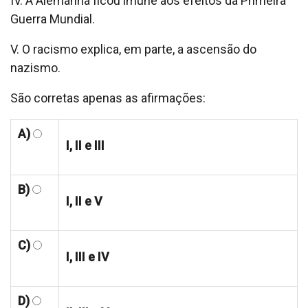
IV. A Alemanha ficou imune aos efeitos da Primeira
Guerra Mundial.
V. O racismo explica, em parte, a ascensão do
nazismo.
São corretas apenas as afirmações:
A)
I, II e III
B)
I, II e V
C)
I, III e IV
D)