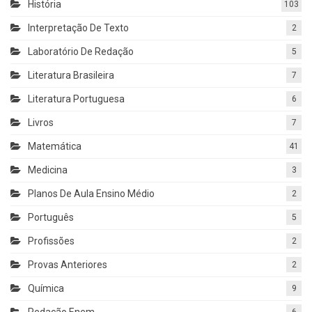
História
103
Interpretação De Texto
2
Laboratório De Redação
5
Literatura Brasileira
7
Literatura Portuguesa
6
Livros
7
Matemática
41
Medicina
3
Planos De Aula Ensino Médio
2
Português
5
Profissões
2
Provas Anteriores
2
Química
9