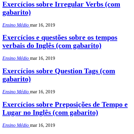
Exercícios sobre Irregular Verbs (com
gabarito)
Ensino Médio
mar 16, 2019
Exercícios e questões sobre os tempos
verbais do Inglês (com gabarito)
Ensino Médio
mar 16, 2019
Exercícios sobre Question Tags (com
gabarito)
Ensino Médio
mar 16, 2019
Exercícios sobre Preposições de Tempo e
Lugar no Inglês (com gabarito)
Ensino Médio
mar 16, 2019