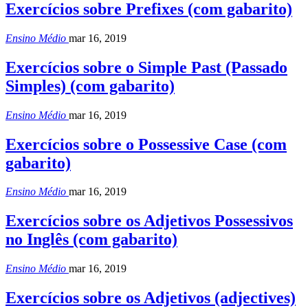
Exercícios sobre Prefixes (com gabarito)
Ensino Médio
mar 16, 2019
Exercícios sobre o Simple Past (Passado
Simples) (com gabarito)
Ensino Médio
mar 16, 2019
Exercícios sobre o Possessive Case (com
gabarito)
Ensino Médio
mar 16, 2019
Exercícios sobre os Adjetivos Possessivos
no Inglês (com gabarito)
Ensino Médio
mar 16, 2019
Exercícios sobre os Adjetivos (adjectives)