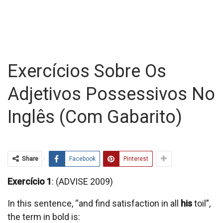
Exercícios Sobre Os
Adjetivos Possessivos No
Inglês (com Gabarito)
Share
Facebook
Pinterest
Exercício 1
: (ADVISE 2009)
In this sentence, “and find satisfaction in all
his
toil”,
the term in bold is: