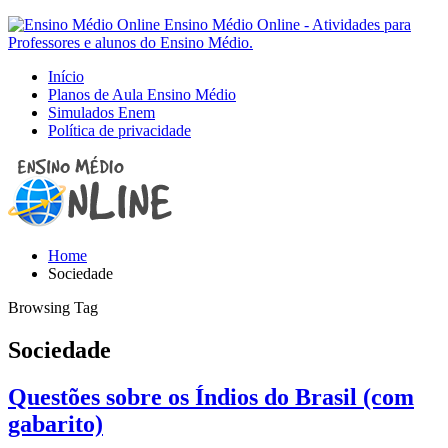
Ensino Médio Online - Atividades para
Professores e alunos do Ensino Médio.
Início
Planos de Aula Ensino Médio
Simulados Enem
Política de privacidade
Home
Sociedade
Browsing Tag
Sociedade
Questões sobre os Índios do Brasil (com
gabarito)