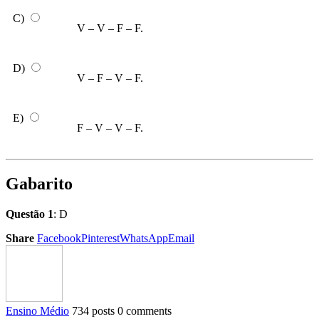
C)
V – V – F – F.
D)
V – F – V – F.
E)
F – V – V – F.
Gabarito
Questão 1
: D
Share
Facebook
Pinterest
WhatsApp
Email
Ensino Médio
734 posts
0 comments