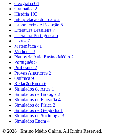
Geografia
64
Gramática
2
História
103
Interpretação de Texto
2
Laboratório de Redação
5
Literatura Brasileira
7
Literatura Portuguesa
6
Livros
7
Matemática
41
Medicina
3
Planos de Aula Ensino Médio
2
Português
5
Profissões
2
Provas Anteriores
2
Química
9
Redação Enem
6
Simulados de Artes
1
Simulados de Biologia
2
Simulados de Filosofia
4
Simulados de Física
2
Simulados de Geografia
1
Simulados de Sociologia
3
Simulados Enem
4
© 2026 - Ensino Médio Online. All Rights Reserved.