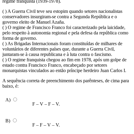
regime franquista (1939-1978).
( ) A Guerra Civil teve seu estopim quando setores nacionalistas
conservadores insurgiram-se contra a Segunda República e o
governo eleito de Manuel Azaña.
( ) O regime de Francisco Franco foi caracterizado pela laicidade,
pelo respeito à autonomia regional e pela defesa da república como
forma de governo.
( ) As Brigadas Internacionais foram constituídas de milhares de
voluntários de diferentes países que, durante a Guerra Civil,
juntaram-se à causa republicana e à luta contra o fascismo.
( ) O regime franquista chegou ao fim em 1978, após um golpe de
estado contra Francisco Franco, encabeçado por setores
monarquistas vinculados ao então príncipe herdeiro Juan Carlos I.
A sequência correta de preenchimento dos parênteses, de cima para
baixo, é:
A)
F – V – F – V.
B)
F – F – V – V.