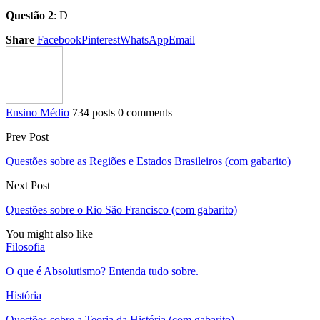
Questão 2
: D
Share
Facebook
Pinterest
WhatsApp
Email
Ensino Médio
734 posts
0 comments
Prev Post
Questões sobre as Regiões e Estados Brasileiros (com gabarito)
Next Post
Questões sobre o Rio São Francisco (com gabarito)
You might also like
Filosofia
O que é Absolutismo? Entenda tudo sobre.
História
Questões sobre a Teoria da História (com gabarito)