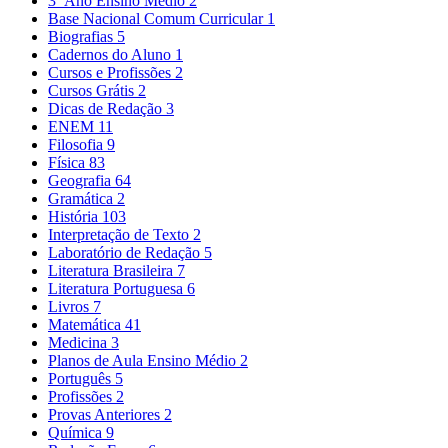
3º Ano Ensino Médio
2
Base Nacional Comum Curricular
1
Biografias
5
Cadernos do Aluno
1
Cursos e Profissões
2
Cursos Grátis
2
Dicas de Redação
3
ENEM
11
Filosofia
9
Física
83
Geografia
64
Gramática
2
História
103
Interpretação de Texto
2
Laboratório de Redação
5
Literatura Brasileira
7
Literatura Portuguesa
6
Livros
7
Matemática
41
Medicina
3
Planos de Aula Ensino Médio
2
Português
5
Profissões
2
Provas Anteriores
2
Química
9