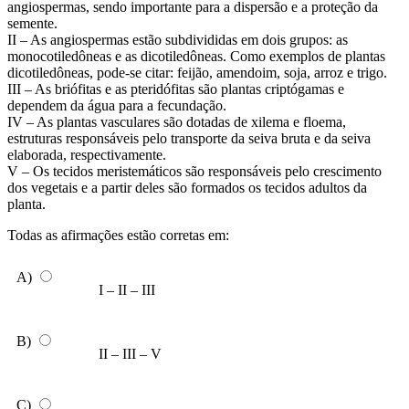
angiospermas, sendo importante para a dispersão e a proteção da
semente.
II – As angiospermas estão subdivididas em dois grupos: as
monocotiledôneas e as dicotiledôneas. Como exemplos de plantas
dicotiledôneas, pode-se citar: feijão, amendoim, soja, arroz e trigo.
III – As briófitas e as pteridófitas são plantas criptógamas e
dependem da água para a fecundação.
IV – As plantas vasculares são dotadas de xilema e floema,
estruturas responsáveis pelo transporte da seiva bruta e da seiva
elaborada, respectivamente.
V – Os tecidos meristemáticos são responsáveis pelo crescimento
dos vegetais e a partir deles são formados os tecidos adultos da
planta.
Todas as afirmações estão corretas em:
A)
I – II – III
B)
II – III – V
C)