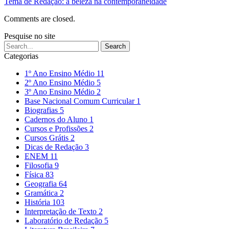
Tema de Redação: a beleza na contemporaneidade
Comments are closed.
Pesquise no site
Categorias
1º Ano Ensino Médio
11
2º Ano Ensino Médio
5
3º Ano Ensino Médio
2
Base Nacional Comum Curricular
1
Biografias
5
Cadernos do Aluno
1
Cursos e Profissões
2
Cursos Grátis
2
Dicas de Redação
3
ENEM
11
Filosofia
9
Física
83
Geografia
64
Gramática
2
História
103
Interpretação de Texto
2
Laboratório de Redação
5