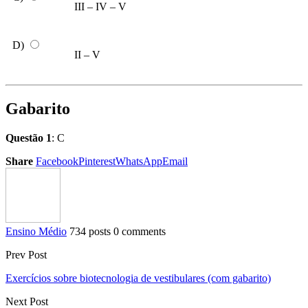
III – IV – V
D)
II – V
Gabarito
Questão 1
: C
Share
Facebook
Pinterest
WhatsApp
Email
Ensino Médio
734 posts
0 comments
Prev Post
Exercícios sobre biotecnologia de vestibulares (com gabarito)
Next Post