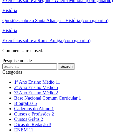
Exercícios sobre a Segunda Guerra Mundial (com gabarito)
História
Questões sobre a Santa Aliança – História (com gabarito)
História
Exercícios sobre a Roma Antiga (com gabarito)
Comments are closed.
Pesquise no site
Categorias
1º Ano Ensino Médio
11
2º Ano Ensino Médio
5
3º Ano Ensino Médio
2
Base Nacional Comum Curricular
1
Biografias
5
Cadernos do Aluno
1
Cursos e Profissões
2
Cursos Grátis
2
Dicas de Redação
3
ENEM
11