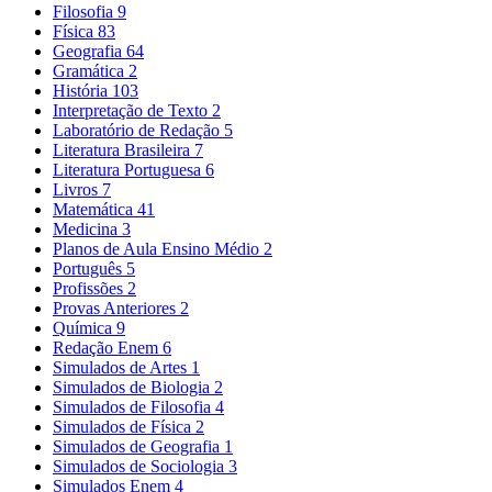
Filosofia
9
Física
83
Geografia
64
Gramática
2
História
103
Interpretação de Texto
2
Laboratório de Redação
5
Literatura Brasileira
7
Literatura Portuguesa
6
Livros
7
Matemática
41
Medicina
3
Planos de Aula Ensino Médio
2
Português
5
Profissões
2
Provas Anteriores
2
Química
9
Redação Enem
6
Simulados de Artes
1
Simulados de Biologia
2
Simulados de Filosofia
4
Simulados de Física
2
Simulados de Geografia
1
Simulados de Sociologia
3
Simulados Enem
4