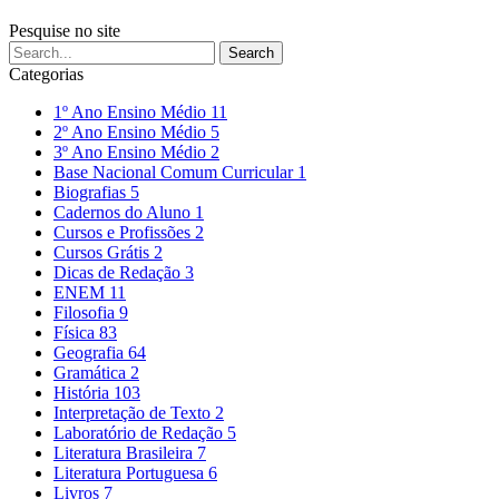
Pesquise no site
Categorias
1º Ano Ensino Médio
11
2º Ano Ensino Médio
5
3º Ano Ensino Médio
2
Base Nacional Comum Curricular
1
Biografias
5
Cadernos do Aluno
1
Cursos e Profissões
2
Cursos Grátis
2
Dicas de Redação
3
ENEM
11
Filosofia
9
Física
83
Geografia
64
Gramática
2
História
103
Interpretação de Texto
2
Laboratório de Redação
5
Literatura Brasileira
7
Literatura Portuguesa
6
Livros
7