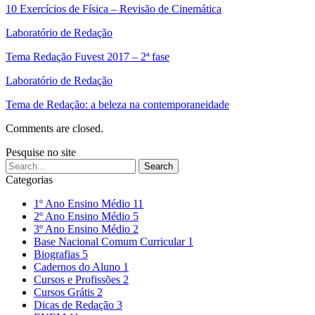
10 Exercícios de Física – Revisão de Cinemática
Laboratório de Redação
Tema Redação Fuvest 2017 – 2ª fase
Laboratório de Redação
Tema de Redação: a beleza na contemporaneidade
Comments are closed.
Pesquise no site
Categorias
1º Ano Ensino Médio
11
2º Ano Ensino Médio
5
3º Ano Ensino Médio
2
Base Nacional Comum Curricular
1
Biografias
5
Cadernos do Aluno
1
Cursos e Profissões
2
Cursos Grátis
2
Dicas de Redação
3