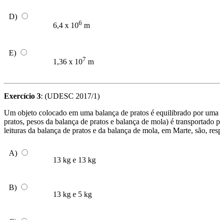
D)
6
6,4 x 10
m
E)
7
1,36 x 10
m
Exercício 3
: (UDESC 2017/1)
Um objeto colocado em uma balança de pratos é equilibrado por uma 
pratos, pesos da balança de pratos e balança de mola) é transportado
leituras da balança de pratos e da balança de mola, em Marte, são, re
A)
13 kg e 13 kg
B)
13 kg e 5 kg