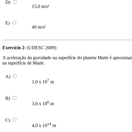
D)
15,0 m/s²
E)
40 m/s²
Exercício 2
: (UDESC 2009)
A aceleração da gravidade na superfície do planeta Marte é aproximad
na superfície de Marte.
A)
7
1,0 x 10
m
B)
6
3,6 x 10
m
C)
14
4,0 x 10
m