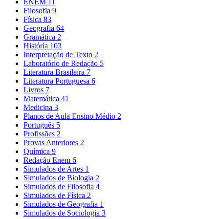
ENEM
11
Filosofia
9
Física
83
Geografia
64
Gramática
2
História
103
Interpretação de Texto
2
Laboratório de Redação
5
Literatura Brasileira
7
Literatura Portuguesa
6
Livros
7
Matemática
41
Medicina
3
Planos de Aula Ensino Médio
2
Português
5
Profissões
2
Provas Anteriores
2
Química
9
Redação Enem
6
Simulados de Artes
1
Simulados de Biologia
2
Simulados de Filosofia
4
Simulados de Física
2
Simulados de Geografia
1
Simulados de Sociologia
3