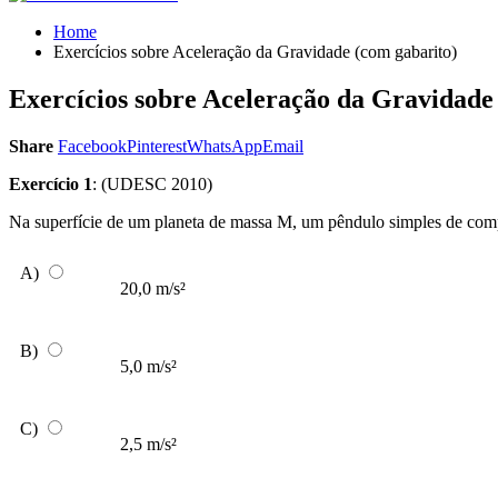
Home
Exercícios sobre Aceleração da Gravidade (com gabarito)
Exercícios sobre Aceleração da Gravidade
Share
Facebook
Pinterest
WhatsApp
Email
Exercício 1
: (UDESC 2010)
Na superfície de um planeta de massa M, um pêndulo simples de compr
A)
20,0 m/s²
B)
5,0 m/s²
C)
2,5 m/s²