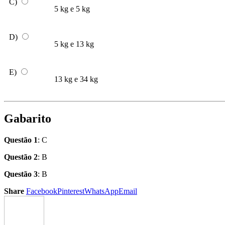
C)
5 kg e 5 kg
D)
5 kg e 13 kg
E)
13 kg e 34 kg
Gabarito
Questão 1
: C
Questão 2
: B
Questão 3
: B
Share
Facebook
Pinterest
WhatsApp
Email