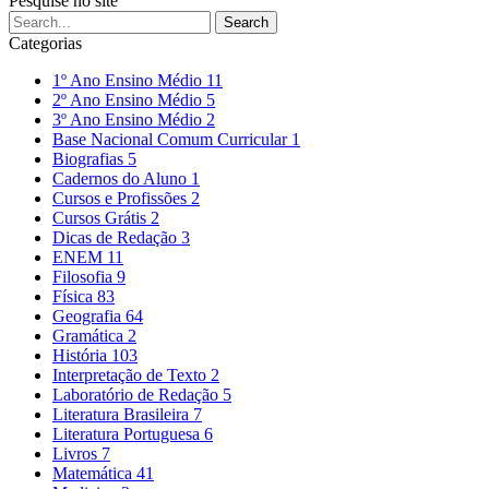
Pesquise no site
Categorias
1º Ano Ensino Médio
11
2º Ano Ensino Médio
5
3º Ano Ensino Médio
2
Base Nacional Comum Curricular
1
Biografias
5
Cadernos do Aluno
1
Cursos e Profissões
2
Cursos Grátis
2
Dicas de Redação
3
ENEM
11
Filosofia
9
Física
83
Geografia
64
Gramática
2
História
103
Interpretação de Texto
2
Laboratório de Redação
5
Literatura Brasileira
7
Literatura Portuguesa
6
Livros
7
Matemática
41