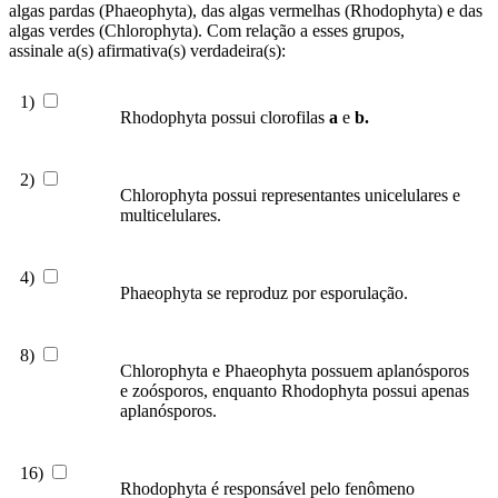
algas pardas (Phaeophyta), das algas vermelhas (Rhodophyta) e das
algas verdes (Chlorophyta). Com relação a esses grupos,
assinale a(s) afirmativa(s) verdadeira(s):
1)
Rhodophyta possui clorofilas
a
e
b.
2)
Chlorophyta possui representantes unicelulares e
multicelulares.
4)
Phaeophyta se reproduz por esporulação.
8)
Chlorophyta e Phaeophyta possuem aplanósporos
e zoósporos, enquanto Rhodophyta possui apenas
aplanósporos.
16)
Rhodophyta é responsável pelo fenômeno