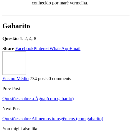
conhecido por maré vermelha.
Gabarito
Questão 1
: 2, 4, 8
Share
Facebook
Pinterest
WhatsApp
Email
Ensino Médio
734 posts
0 comments
Prev Post
Questões sobre a Água (com gabarito)
Next Post
Questões sobre Alimentos transgênicos (com gabarito)
You might also like