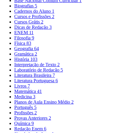
Base Nacional Comum Curricular
1
Biografias
5
Cadernos do Aluno
1
Cursos e Profissões
2
Cursos Grátis
2
Dicas de Redação
3
ENEM
11
Filosofia
9
Física
83
Geografia
64
Gramática
2
História
103
Interpretação de Texto
2
Laboratório de Redação
5
Literatura Brasileira
7
Literatura Portuguesa
6
Livros
7
Matemática
41
Medicina
3
Planos de Aula Ensino Médio
2
Português
5
Profissões
2
Provas Anteriores
2
Química
9
Redação Enem
6