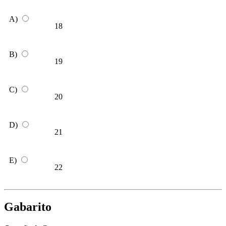
A)
18
B)
19
C)
20
D)
21
E)
22
Gabarito