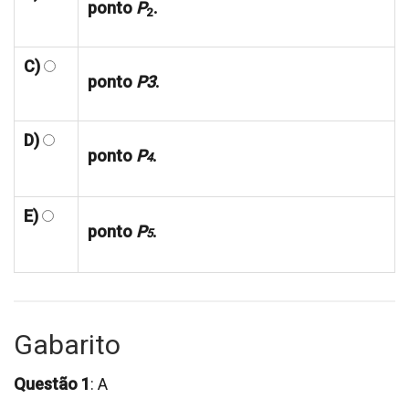
ponto
P
.
2
C)
ponto
P3
.
D)
ponto
P
.
4
E)
ponto
P
.
5
Gabarito
Questão 1
: A