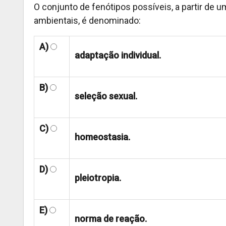
O conjunto de fenótipos possíveis, a partir de
ambientais, é denominado:
A)
adaptação individual.
B)
seleção sexual.
C)
homeostasia.
D)
pleiotropia.
E)
norma de reação.