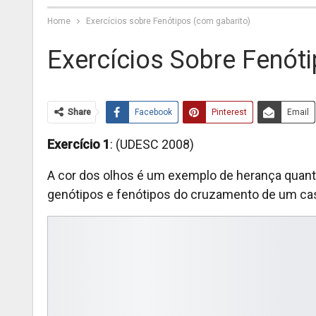
Home
Exercícios sobre Fenótipos (com gabarito)
Exercícios Sobre Fenót
Share
Facebook
Pinterest
Email
Exercício 1
: (UDESC 2008)
A cor dos olhos é um exemplo de herança quantit
genótipos e fenótipos do cruzamento de um cas