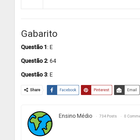
Gabarito
Questão 1
: E
Questão 2
: 64
Questão 3
: E
Share
Facebook
Pinterest
Email
Ensino Médio
734 Posts
0 Comme