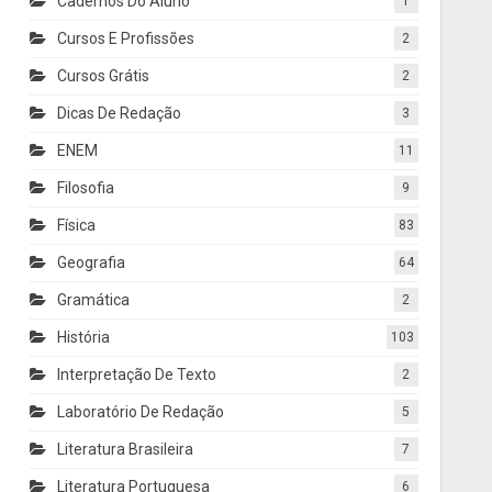
Cadernos Do Aluno
1
Cursos E Profissões
2
Cursos Grátis
2
Dicas De Redação
3
ENEM
11
Filosofia
9
Física
83
Geografia
64
Gramática
2
História
103
Interpretação De Texto
2
Laboratório De Redação
5
Literatura Brasileira
7
Literatura Portuguesa
6