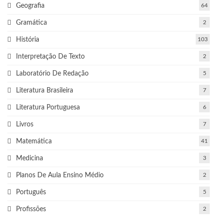
Geografia
64
Gramática
2
História
103
Interpretação De Texto
2
Laboratório De Redação
5
Literatura Brasileira
7
Literatura Portuguesa
6
Livros
7
Matemática
41
Medicina
3
Planos De Aula Ensino Médio
2
Português
5
Profissões
2