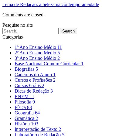
Tema de Redação: a beleza na contemporaneidade
Comments are closed.
Pesquise no site
Categorias
1º Ano Ensino Médio
11
2º Ano Ensino Médio
5
3º Ano Ensino Médio
2
Base Nacional Comum Curricular
1
Biografias
5
Cadernos do Aluno
1
Cursos e Profissões
2
Cursos Grátis
2
Dicas de Redação
3
ENEM
11
Filosofia
9
Física
83
Geografia
64
Gramática
2
História
103
Interpretação de Texto
2
Laboratório de Redação
5