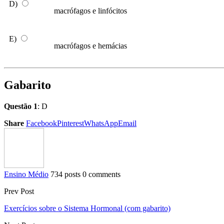
D)
macrófagos e linfócitos
E)
macrófagos e hemácias
Gabarito
Questão 1
: D
Share
Facebook
Pinterest
WhatsApp
Email
Ensino Médio
734 posts
0 comments
Prev Post
Exercícios sobre o Sistema Hormonal (com gabarito)