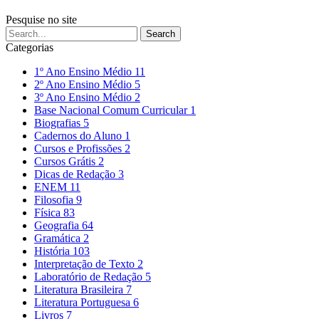
Pesquise no site
Categorias
1º Ano Ensino Médio
11
2º Ano Ensino Médio
5
3º Ano Ensino Médio
2
Base Nacional Comum Curricular
1
Biografias
5
Cadernos do Aluno
1
Cursos e Profissões
2
Cursos Grátis
2
Dicas de Redação
3
ENEM
11
Filosofia
9
Física
83
Geografia
64
Gramática
2
História
103
Interpretação de Texto
2
Laboratório de Redação
5
Literatura Brasileira
7
Literatura Portuguesa
6
Livros
7