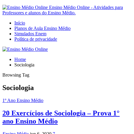
Ensino Médio Online - Atividades para
Professores e alunos do Ensino Médio.
Início
Planos de Aula Ensino Médio
Simulados Enem
Política de privacidade
Home
Sociologia
Browsing Tag
Sociologia
1º Ano Ensino Médio
20 Exercícios de Sociologia – Prova 1°
ano Ensino Médio
Ensino Médio
jun 6, 2020
7