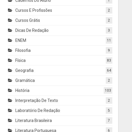
Cadernos Do Aluno
1
Cursos E Profissões
2
Cursos Grátis
2
Dicas De Redação
3
ENEM
11
Filosofia
9
Física
83
Geografia
64
Gramática
2
História
103
Interpretação De Texto
2
Laboratório De Redação
5
Literatura Brasileira
7
Literatura Portuguesa
6