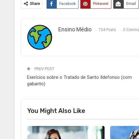
Share
Facebook
Pinterest
Email
Ensino Médio
734 Posts
0 Comme
PREV POST
Exerícios sobre o Tratado de Santo Ildefonso (com
gabarito)
You Might Also Like