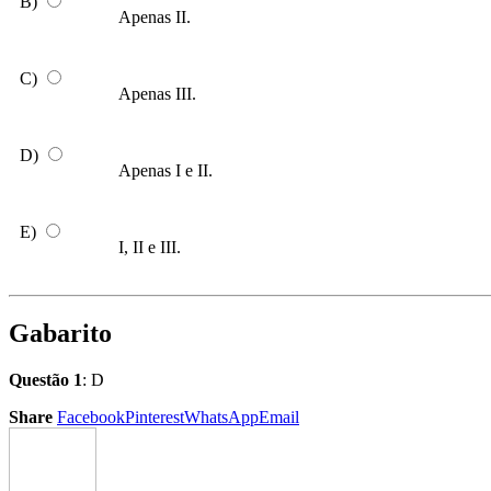
B)
Apenas II.
C)
Apenas III.
D)
Apenas I e II.
E)
I, II e III.
Gabarito
Questão 1
: D
Share
Facebook
Pinterest
WhatsApp
Email