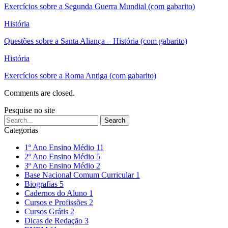
Exercícios sobre a Segunda Guerra Mundial (com gabarito)
História
Questões sobre a Santa Aliança – História (com gabarito)
História
Exercícios sobre a Roma Antiga (com gabarito)
Comments are closed.
Pesquise no site
Categorias
1º Ano Ensino Médio
11
2º Ano Ensino Médio
5
3º Ano Ensino Médio
2
Base Nacional Comum Curricular
1
Biografias
5
Cadernos do Aluno
1
Cursos e Profissões
2
Cursos Grátis
2
Dicas de Redação
3