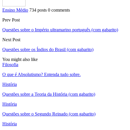
Ensino Médio
734 posts
0 comments
Prev Post
Questões sobre o Império ultramarino português (com gabarito)
Next Post
Questões sobre os Índios do Brasil (com gabarito)
You might also like
Filosofia
O que é Absolutismo? Entenda tudo sobre.
História
Questões sobre a Teoria da História (com gabarito)
História
Questões sobre o Segundo Reinado (com gabarito)
História