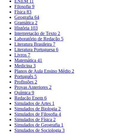
ENEM
11
Filosofia
9
Física
83
Geografia
64
Gramática
2
História
103
Interpretação de Texto
2
Laboratório de Redação
5
Literatura Brasileira
7
Literatura Portuguesa
6
Livros
7
Matemática
41
Medicina
3
Planos de Aula Ensino Médio
2
Português
5
Profissões
2
Provas Anteriores
2
Química
9
Redação Enem
6
Simulados de Artes
1
Simulados de Biologia
2
Simulados de Filosofia
4
Simulados de Física
2
Simulados de Geografia
1
Simulados de Sociologia
3