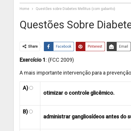
Home
Questões sobre Diabetes Mellitus (com gabarito)
Questões Sobre Diabete
Share
Facebook
Pinterest
Email
Exercício 1
: (FCC 2009)
A mais importante intervenção para a prevenção 
A)
otimizar o controle glicêmico.
B)
administrar gangliosídeos antes do 