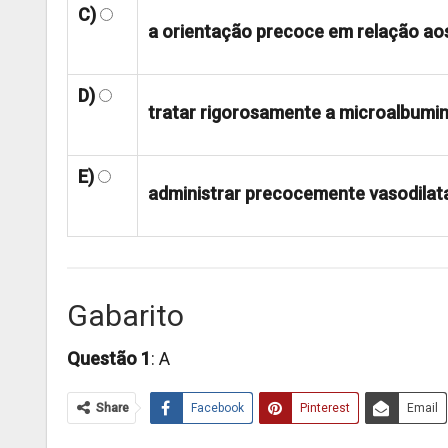
C)
a orientação precoce em relação ao
D)
tratar rigorosamente a microalbumin
E)
administrar precocemente vasodilata
Gabarito
Questão 1
: A
Share
Facebook
Pinterest
Email