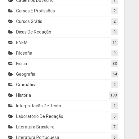
Cadernos Do Aluno
1
Cursos E Profissões
2
Cursos Grátis
2
Dicas De Redação
3
ENEM
11
Filosofia
9
Física
83
Geografia
64
Gramática
2
História
103
Interpretação De Texto
2
Laboratório De Redação
5
Literatura Brasileira
7
Literatura Portuguesa
6