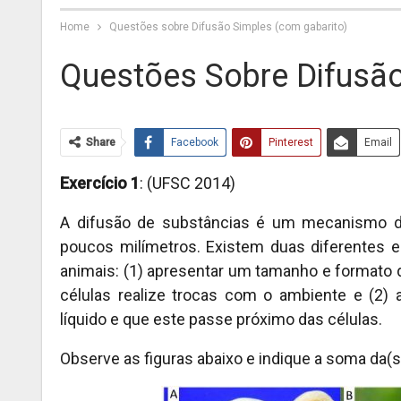
Home
Questões sobre Difusão Simples (com gabarito)
Questões Sobre Difusão
Share
Facebook
Pinterest
Email
Exercício 1
: (UFSC 2014)
A difusão de substâncias é um mecanismo de 
poucos milímetros. Existem duas diferentes e
animais: (1) apresentar um tamanho e formato
células realize trocas com o ambiente e (2) 
líquido e que este passe próximo das células.
Observe as figuras abaixo e indique a soma da