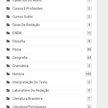
Cadernos Do Aluno
1
Cursos E Profissões
2
Cursos Grátis
2
Dicas De Redação
3
ENEM
11
Filosofia
9
Física
83
Geografia
64
Gramática
2
História
103
Interpretação De Texto
2
Laboratório De Redação
5
Literatura Brasileira
7
Literatura Portuguesa
6