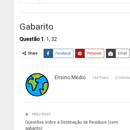
Gabarito
Questão 1
: 1, 32
Share
Facebook
Pinterest
Email
Ensino Médio
734 Posts
0 Comme
PREV POST
Questões sobre a Destinação de Resíduos (com
gabarito)