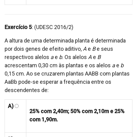
Exercício 5
: (UDESC 2016/2)
A altura de uma determinada planta é determinada
por dois genes de efeito aditivo,
A
e
B
e seus
respectivos alelos
a
e
b
. Os alelos
A
e
B
acrescentam 0,30 cm às plantas e os alelos
a
e
b
0,15 cm. Ao se cruzarem plantas AABB com plantas
AaBb pode-se esperar a frequência entre os
descendentes de:
A)
25% com 2,40m; 50% com 2,10m e 25%
com 1,90m.