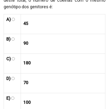
deste total, o número de coelhas com o mesmo
genótipo dos genitores é:
A)
45
B)
90
C)
180
D)
70
E)
100