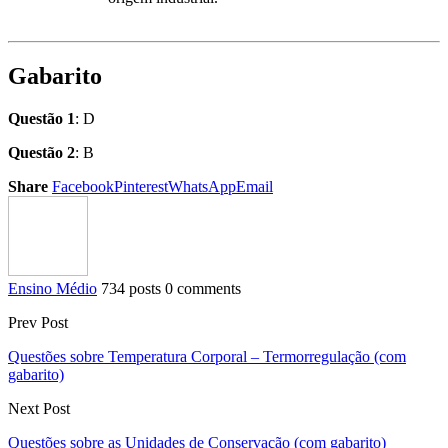
Gabarito
Questão 1
: D
Questão 2
: B
Share
Facebook
Pinterest
WhatsApp
Email
Ensino Médio
734 posts
0 comments
Prev Post
Questões sobre Temperatura Corporal – Termorregulação (com
gabarito)
Next Post
Questões sobre as Unidades de Conservação (com gabarito)