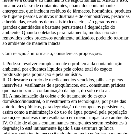
refere-se à coleta e ao tratamento de esgoto sanitário. Aliado a isso,
uma nova classe de contaminantes, chamados contaminantes
emergentes, que incluem resíduos de fármacos, hormônios, produtos
de higiene pessoal, aditivos industriais e de combustíveis, pesticidas
e herbicidas, resíduos de metais tóxicos, etc., são gerados em
grandes quantidades e bastante persistentes à degradação do
ambiente. Quando coletados para tratamento, muitos não são
removidos pelos processos geralmente utilizados, podendo retornar
ao ambiente de maneira intacta.
Com relação à informação, considere as proposições.
I. Pode-se resolver completamente o problema da contaminação
ambiental por efluentes líquidos pela coleta total do esgoto
produzido pela população e pela indústria.
II. O descarte correto de medicamentos vencidos, pilhas e pneus
inservíveis, vasilhames de agroquímicos, etc., constituem práticas
que maximizam a contaminação da água, do solo e do ar.
III. A maximização da coleta e do tratamento do esgoto
doméstico/industrial, o investimento em tecnologias, por parte das
autoridades públicas, para degradação de compostos persistentes,
assim como a minimização do uso de água potável pela população
são ações positivas que resultariam em menor impacto ao ambiente.
IV. O fato de alguns contaminantes emergentes serem resistentes à
degradação está intimamente ligado à sua estrutura química
relativamente inerte, necessitando de um meio enérgico para quebra