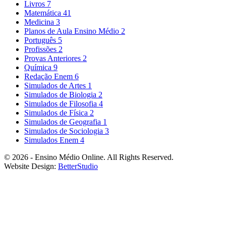
Livros
7
Matemática
41
Medicina
3
Planos de Aula Ensino Médio
2
Português
5
Profissões
2
Provas Anteriores
2
Química
9
Redação Enem
6
Simulados de Artes
1
Simulados de Biologia
2
Simulados de Filosofia
4
Simulados de Física
2
Simulados de Geografia
1
Simulados de Sociologia
3
Simulados Enem
4
© 2026 - Ensino Médio Online. All Rights Reserved.
Website Design:
BetterStudio