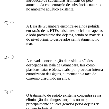
introdução de substâncias artificiais ou pelo
aumento da concentração de substâncias naturais
no ambiente aquático existente.
C)
A Baía de Guanabara encontra-se ainda poluída,
em razão de as ETEs existentes reciclarem apenas
o lodo proveniente dos dejetos, sendo os materiais
do nível primário despejados sem tratamento no
mar.
D)
A elevada concentração de resíduos sólidos
despejados na Baía de Guanabara, tais como
plásticos, latas e óleos, acaba por provocar intensa
eutrofização das águas, aumentando a taxa de
oxigênio dissolvido na água.
E)
O tratamento de esgoto existente concentra-se na
eliminação dos fungos lançados no mar,
principalmente aqueles gerados pelos dejetos de
origem industrial.