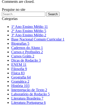
Comments are closed.
Pesquise no site
Categorias
1º Ano Ensino Médio
11
2º Ano Ensino Médio
5
3º Ano Ensino Médio
2
Base Nacional Comum Curricular
1
Biografias
5
Cadernos do Aluno
1
Cursos e Profissões
2
Cursos Grátis
2
Dicas de Redação
3
ENEM
11
Filosofia
9
Física
83
Geografia
64
Gramática
2
História
103
Interpretação de Texto
2
Laboratório de Redação
5
Literatura Brasileira
7
Literatura Portuguesa
6