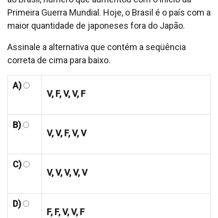
Primeira Guerra Mundial. Hoje, o Brasil é o país com a
maior quantidade de japoneses fora do Japão.
Assinale a alternativa que contém a seqüência
correta de cima para baixo.
A)
V, F, V, V, F
B)
V, V, F, V, V
C)
V, V, V, V, V
D)
F, F, V, V, F