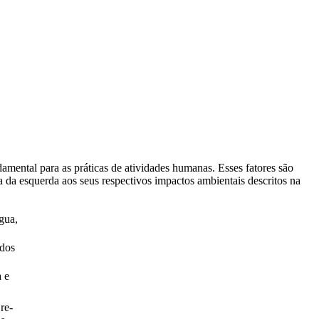
mental para as práticas de atividades humanas. Esses fatores são
a da esquerda aos seus respectivos impactos ambientais descritos na
água,
 dos
a e
re­