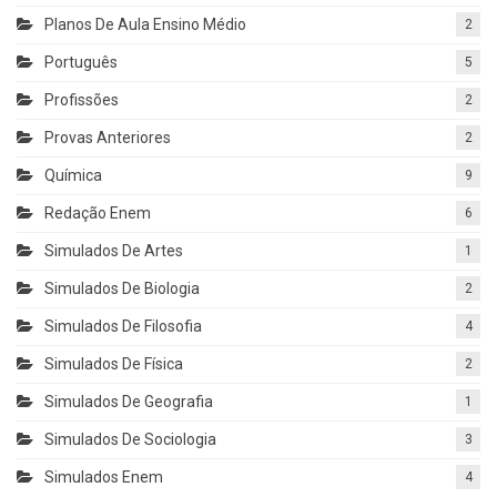
Planos De Aula Ensino Médio
2
Português
5
Profissões
2
Provas Anteriores
2
Química
9
Redação Enem
6
Simulados De Artes
1
Simulados De Biologia
2
Simulados De Filosofia
4
Simulados De Física
2
Simulados De Geografia
1
Simulados De Sociologia
3
Simulados Enem
4