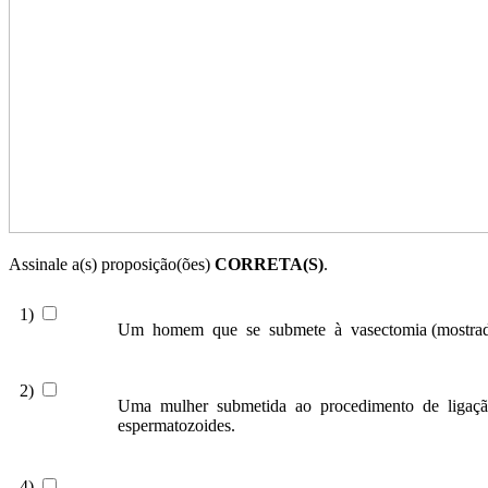
Assinale a(s) proposição(ões)
CORRETA(S)
.
1)
Um homem que se submete à vasectomia (mostrada na
2)
Uma mulher submetida ao procedimento de ligação tu
espermatozoides.
4)