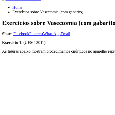
Home
Exercícios sobre Vasectomia (com gabarito)
Exercícios sobre Vasectomia (com gabarito
Share
Facebook
Pinterest
WhatsApp
Email
Exercício 1
: (UFSC 2011)
As figuras abaixo mostram procedimentos cirúrgicos no aparelho repr