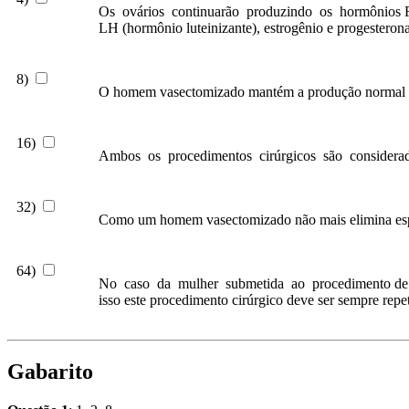
Os ovários continuarão produzindo os hormônios FS
LH (hormônio luteinizante), estrogênio e progesteron
8)
O homem vasectomizado mantém a produção normal do 
16)
Ambos os procedimentos cirúrgicos são considerados
32)
Como um homem vasectomizado não mais elimina esper
64)
No caso da mulher submetida ao procedimento de liga
isso este procedimento cirúrgico deve ser sempre repe
Gabarito