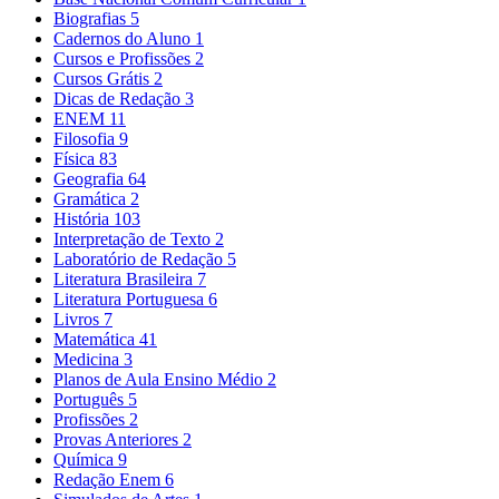
Biografias
5
Cadernos do Aluno
1
Cursos e Profissões
2
Cursos Grátis
2
Dicas de Redação
3
ENEM
11
Filosofia
9
Física
83
Geografia
64
Gramática
2
História
103
Interpretação de Texto
2
Laboratório de Redação
5
Literatura Brasileira
7
Literatura Portuguesa
6
Livros
7
Matemática
41
Medicina
3
Planos de Aula Ensino Médio
2
Português
5
Profissões
2
Provas Anteriores
2
Química
9
Redação Enem
6