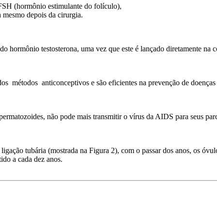
H (hormônio estimulante do folículo),
a mesmo depois da cirurgia.
hormônio testosterona, uma vez que este é lançado diretamente na co
 métodos anticonceptivos e são eficientes na prevenção de doenças s
matozoides, não pode mais transmitir o vírus da AIDS para seus parc
ção tubária (mostrada na Figura 2), com o passar dos anos, os óvulo
tido a cada dez anos.