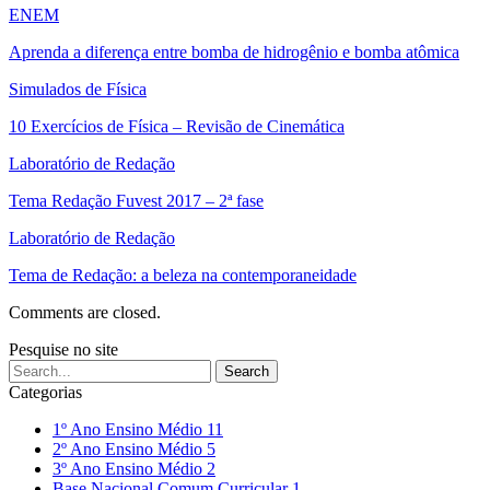
ENEM
Aprenda a diferença entre bomba de hidrogênio e bomba atômica
Simulados de Física
10 Exercícios de Física – Revisão de Cinemática
Laboratório de Redação
Tema Redação Fuvest 2017 – 2ª fase
Laboratório de Redação
Tema de Redação: a beleza na contemporaneidade
Comments are closed.
Pesquise no site
Categorias
1º Ano Ensino Médio
11
2º Ano Ensino Médio
5
3º Ano Ensino Médio
2
Base Nacional Comum Curricular
1