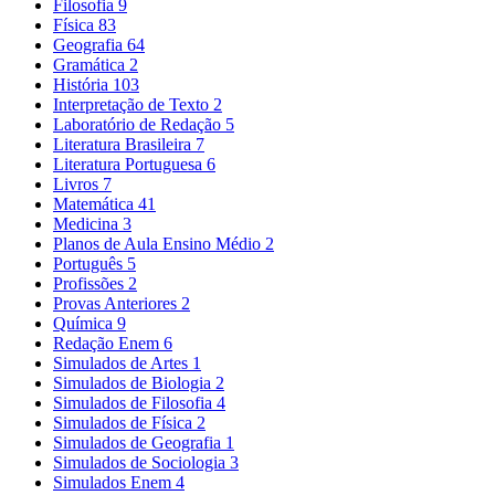
Filosofia
9
Física
83
Geografia
64
Gramática
2
História
103
Interpretação de Texto
2
Laboratório de Redação
5
Literatura Brasileira
7
Literatura Portuguesa
6
Livros
7
Matemática
41
Medicina
3
Planos de Aula Ensino Médio
2
Português
5
Profissões
2
Provas Anteriores
2
Química
9
Redação Enem
6
Simulados de Artes
1
Simulados de Biologia
2
Simulados de Filosofia
4
Simulados de Física
2
Simulados de Geografia
1
Simulados de Sociologia
3
Simulados Enem
4