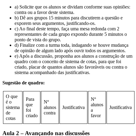
a) Solicite que os alunos se dividam conforme suas opiniões:
contra ou a favor deste sistema.
b) Dê aos grupos 15 minutos para discutirem a questão e
exporem seus argumentos, justificando-os.
c) Ao final deste tempo, faça uma mesa redonda com 2
representantes de cada grupo expondo durante 5 minutos o
ponto de vista do grupo.
d) Finalize com a turma toda, indagando se houve mudança
de opinião de algum lado após ouvir todos os argumentos.
e) Após a discussão, proponha aos alunos a construção de um
quadro com o conceito de sistema de cotas, para que foi
criado, placar de quantos alunos são favoráveis ou contra o
sistema acompanhado das justificativas.
Sugestão de quadro:
O que
Para
Nº
é o
Nº
que
alunos
sistema
alunos
Justificativa
Justificativa
foi
a
de
contra
criado
favor
cotas
Aula 2 – Avançando nas discussões