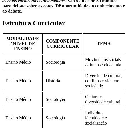
as cotas raciais nas Universidades
. São 5 aulas de 50 minutos
para debate sobre as cotas. Dê oportunidade ao conhecimento e
ao debate.
Estrutura Curricular
MODALIDADE
COMPONENTE
/ NÍVEL DE
TEMA
CURRICULAR
ENSINO
Movimentos sociais
Ensino Médio
Sociologia
/ direitos / cidadania
Diversidade cultural,
Ensino Médio
História
conflitos e vida em
sociedade
Cultura e
Ensino Médio
Sociologia
diversidade cultural
Indivíduo,
Ensino Médio
Sociologia
identidade e
socialização