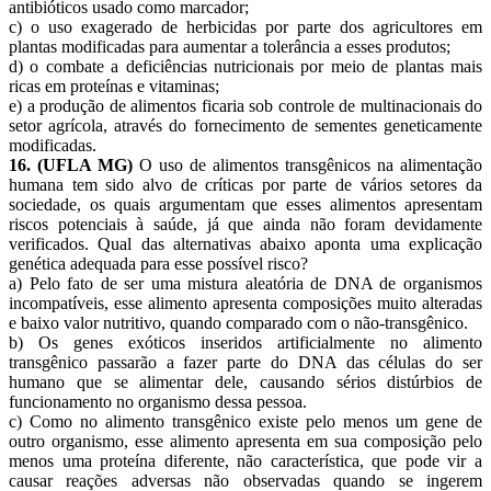
antibióticos usado como marcador;
c) o uso exagerado de herbicidas por parte dos agricultores em
plantas modificadas para aumentar a tolerância a esses produtos;
d) o combate a deficiências nutricionais por meio de plantas mais
ricas em proteínas e vitaminas;
e) a produção de alimentos ficaria sob controle de multinacionais do
setor agrícola, através do fornecimento de sementes geneticamente
modificadas.
16. (UFLA MG)
O uso de alimentos transgênicos na alimentação
humana tem sido alvo de críticas por parte de vários setores da
sociedade, os quais argumentam que esses alimentos apresentam
riscos potenciais à saúde, já que ainda não foram devidamente
verificados. Qual das alternativas abaixo aponta uma explicação
genética adequada para esse possível risco?
a) Pelo fato de ser uma mistura aleatória de DNA de organismos
incompatíveis, esse alimento apresenta composições muito alteradas
e baixo valor nutritivo, quando comparado com o não-transgênico.
b) Os genes exóticos inseridos artificialmente no alimento
transgênico passarão a fazer parte do DNA das células do ser
humano que se alimentar dele, causando sérios distúrbios de
funcionamento no organismo dessa pessoa.
c) Como no alimento transgênico existe pelo menos um gene de
outro organismo, esse alimento apresenta em sua composição pelo
menos uma proteína diferente, não característica, que pode vir a
causar reações adversas não observadas quando se ingerem