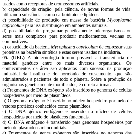
usados como receptoras de cromossomos artificiais.
b) capacidade de criação, pela ciência, de novas formas de vida,
utilizando substâncias como carboidratos e lipídeos.
c) possibilidade de produção em massa da bactéria
Mycoplasma
capricolum
para usa distribuição em ambientes naturais.
d) possibilidade de programar geneticamente microrganismos ou
seres mais complexos para produzir medicamentos, vacinas ou
combustíveis.
e) capacidade da bactéria
Mycoplasma capricolum
de expressar suas
proteínas na bactéria sintética e estas serem usadas na indústria.
05. (UEL)
A biotecnologia tornou possível a transferência de
material genético entre os mais diversos organismos. Os
conhecimentos da área são aplicados com sucesso na produção
industrial da insulina e do hormônio de crescimento, que são
administrados a pacientes de todo o planeta. Sobre a produção de
organismos geneticamente modificados, é correto afirmar:
a) Fragmentos de DNA exógeno são inseridos no genoma de células
hospedeiras por meio de plasmídeos.
b) O genoma exógeno é inserido no núcleo hospedeiro por meio de
vetores protéicos conhecidos como plasmídeos.
c) O DNA gênico endógeno é inserido no núcleo de células
hospedeiras por meio de plastídeos funcionais.
d) O DNA endógeno é transferido para genomas hospedeiros por
meio de plasmídeos mitocondriais.
e) Fragmentos de genes exógenos são inseridos no genoma das