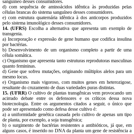
sanguíneo desses consumidores.
d) com sequência de aminoácidos idêntica às produzidas pelas
células brancas do sistema sanguíneo desses consumidores.
e) com estrutura quaternária idêntica à dos anticorpos produzidos
pelo sistema imunológico desses consumidores.
14. (UFRS)
Escolha a alternativa que apresenta um exemplo de
transgenia.
a) Incorporação e expressão de gene humano que codifica insulina
por bactérias.
b) Desenvolvimento de um organismo completo a partir de uma
célula somática.
c) Organismo que apresenta tanto estruturas reprodutoras masculinas
quanto femininas.
d) Gene que sofreu mutações, originando múltiplos alelos para um
mesmo locus.
e) Organismo mais vigoroso, com muitos genes em heterozigose,
resultante do cruzamento de duas variedades puras distintas.
15.
(UFRR)
O cultivo de plantas transgênicas vem provocando um
acirrado debate entre os defensores e os críticos dessa nova
biotecnologia. Entre os argumentos citados a seguir, o único que
pode ser apresentado como defesa desse cultivo é:
a) a uniformidade genética causada pelo cultivo de apenas um tipo
de planta, por exemplo, a soja transgênica;
b) o surgimento de bactérias resistentes a antibióticos, já que, em
alguns casos, é inserido no DNA da planta um gene de resistência a