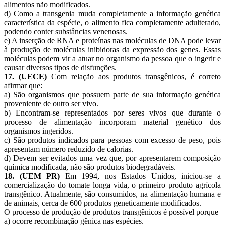
alimentos não modificados.
d) Como a transgenia muda completamente a informação genética
característica da espécie, o alimento fica completamente adulterado,
podendo conter substâncias venenosas.
e) A inserção de RNA e proteínas nas moléculas de DNA pode levar
à produção de moléculas inibidoras da expressão dos genes. Essas
moléculas podem vir a atuar no organismo da pessoa que o ingerir e
causar diversos tipos de disfunções.
17. (UECE)
Com relação aos produtos transgênicos, é correto
afirmar que:
a) São organismos que possuem parte de sua informação genética
proveniente de outro ser vivo.
b) Encontram-se representados por seres vivos que durante o
processo de alimentação incorporam material genético dos
organismos ingeridos.
c) São produtos indicados para pessoas com excesso de peso, pois
apresentam número reduzido de calorias.
d) Devem ser evitados uma vez que, por apresentarem composição
química modificada, não são produtos biodegradáveis.
18. (UEM PR)
Em 1994, nos Estados Unidos, iniciou-se a
comercialização do tomate longa vida, o primeiro produto agrícola
transgênico. Atualmente, são consumidos, na alimentação humana e
de animais, cerca de 600 produtos geneticamente modificados.
O processo de produção de produtos transgênicos é possível porque
a) ocorre recombinação gênica nas espécies.