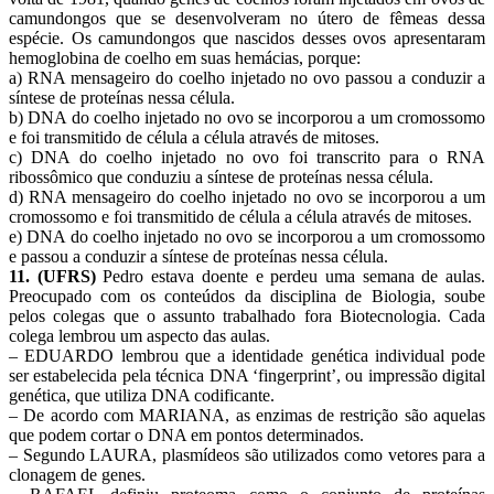
camundongos que se desenvolveram no útero de fêmeas dessa
espécie. Os camundongos que nascidos desses ovos apresentaram
hemoglobina de coelho em suas hemácias, porque:
a) RNA mensageiro do coelho injetado no ovo passou a conduzir a
síntese de proteínas nessa célula.
b) DNA do coelho injetado no ovo se incorporou a um cromossomo
e foi transmitido de célula a célula através de mitoses.
c) DNA do coelho injetado no ovo foi transcrito para o RNA
ribossômico que conduziu a síntese de proteínas nessa célula.
d) RNA mensageiro do coelho injetado no ovo se incorporou a um
cromossomo e foi transmitido de célula a célula através de mitoses.
e) DNA do coelho injetado no ovo se incorporou a um cromossomo
e passou a conduzir a síntese de proteínas nessa célula.
11. (UFRS)
Pedro estava doente e perdeu uma semana de aulas.
Preocupado com os conteúdos da disciplina de Biologia, soube
pelos colegas que o assunto trabalhado fora Biotecnologia. Cada
colega lembrou um aspecto das aulas.
– EDUARDO lembrou que a identidade genética individual pode
ser estabelecida pela técnica DNA ‘fingerprint’, ou impressão digital
genética, que utiliza DNA codificante.
– De acordo com MARIANA, as enzimas de restrição são aquelas
que podem cortar o DNA em pontos determinados.
– Segundo LAURA, plasmídeos são utilizados como vetores para a
clonagem de genes.