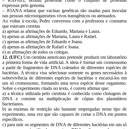
– RAFAEL definiu proteoma como o conjunto de proteínas
expressas pelo genoma.
– JOANA relatou que vacinas genéticas são usadas para inocular
nas pessoas microorganismos vivos transgênicos ou atenuados.
Ao voltar à escola, Pedro conversou com a professora e constatou
que estavam corretas
a) apenas as afirmações de Eduardo, Mariana e Laura.
b) apenas as afirmações de Mariana, Laura e Rafael.
c) apenas as afirmações de Eduardo e Joana.
d) apenas as afirmações de Rafael e Joana.
e) as afirmações de todos os colegas.
12. (UFC)
Um cientista americano pretende produzir em laboratório
a primeira forma de vida artificial. A ideia é formar um cromossomo
a partir de fragmentos de DNA coletados de diferentes espécies de
bactérias. A técnica visa selecionar somente os genes necessários à
sobrevivência de diferentes espécies de bactérias e encaixá-los em
um só cromossomo, formando uma nova espécie desse organismo.
Sobre o experimento citado no texto, é correto afirmar que:
a) a técnica utilizada pelo cientista é conhecida como clonagem de
DNA e consiste na multiplicação de cópias dos plasmídeos
bacterianos.
b) as enzimas de restrição são bastante empregadas nesse tipo de
experimento, uma vez que são capazes de cortar o DNA em pontos
específicos.
c) para unir os segmentos de DNA de diferentes bactérias em um só