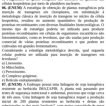
células hospedeiras por meio de plastídeos nucleares.
06. (ENEM)
A estratégia de obtenção de plantas transgênicas pela
inserção de transgenes em cloroplastos, em substituição à
metodologia clássica de inserção do transgene no núcleo da célula
hospedeira, resultou no aumento quantitativo da produção de
proteínas recombinantes com diversas finalidades biotecnológicas. O
mesmo tipo de estratégia poderia ser utilizada para produzir
proteínas recombinantes em células de organismos eucarióticos não
fotossintetizantes, como as leveduras, que são usadas para produção
comercial de várias proteínas recombinantes e que podem ser
cultivadas em grandes fermentadores.
Considerando a estratégia metodológica descrita, qual organela
celular poderia ser utilizada para inserção de transgenes em
leveduras?
a) Lisossomo.
b) Mitocôndria.
c) Peroxissomo.
d) Complexo golgiense.
e) Retículo endoplasmático.
07. (ENEM)
A Embrapa possui uma linhagem de soja transgênica
resistente ao herbicida IMAZAPIR. A planta está passando por
testes de segurança nutricional e ambiental, processo que exige cerca
de três anos. Uma linhagem de soja transgênica requer a produção
inicial de 200 plantas resistentes ao herbicida e destas são
selecionadas as dez mais “estáveis”, com maior capacidade de gerar