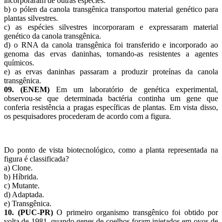
incorporaram de outras espécies.
b) o pólen da canola transgênica transportou material genético para
plantas silvestres.
c) as espécies silvestres incorporaram e expressaram material
genético da canola transgênica.
d) o RNA da canola transgênica foi transferido e incorporado ao
genoma das ervas daninhas, tornando-as resistentes a agentes
químicos.
e) as ervas daninhas passaram a produzir proteínas da canola
transgênica.
09. (ENEM)
Em um laboratório de genética experimental,
observou-se que determinada bactéria continha um gene que
conferia resistência a pragas específicas de plantas. Em vista disso,
os pesquisadores procederam de acordo com a figura.
Do ponto de vista biotecnológico, como a planta representada na
figura é classificada?
a) Clone.
b) Híbrida.
c) Mutante.
d) Adaptada.
e) Transgênica.
10. (PUC-PR)
O primeiro organismo transgênico foi obtido por
volta de 1981, quando genes de coelhos foram injetados em ovos de