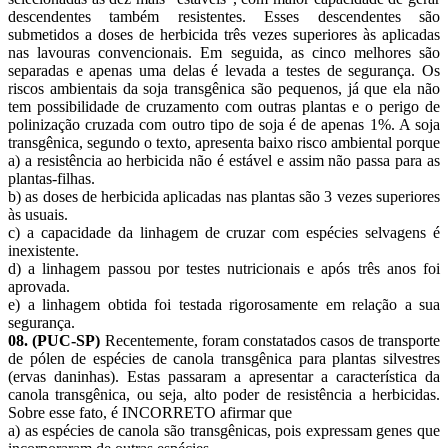
descendentes também resistentes. Esses descendentes são
submetidos a doses de herbicida três vezes superiores às aplicadas
nas lavouras convencionais. Em seguida, as cinco melhores são
separadas e apenas uma delas é levada a testes de segurança. Os
riscos ambientais da soja transgênica são pequenos, já que ela não
tem possibilidade de cruzamento com outras plantas e o perigo de
polinização cruzada com outro tipo de soja é de apenas 1%. A soja
transgênica, segundo o texto, apresenta baixo risco ambiental porque
a) a resistência ao herbicida não é estável e assim não passa para as
plantas-filhas.
b) as doses de herbicida aplicadas nas plantas são 3 vezes superiores
às usuais.
c) a capacidade da linhagem de cruzar com espécies selvagens é
inexistente.
d) a linhagem passou por testes nutricionais e após três anos foi
aprovada.
e) a linhagem obtida foi testada rigorosamente em relação a sua
segurança.
08. (PUC-SP)
Recentemente, foram constatados casos de transporte
de pólen de espécies de canola transgênica para plantas silvestres
(ervas daninhas). Estas passaram a apresentar a característica da
canola transgênica, ou seja, alto poder de resistência a herbicidas.
Sobre esse fato, é INCORRETO afirmar que
a) as espécies de canola são transgênicas, pois expressam genes que