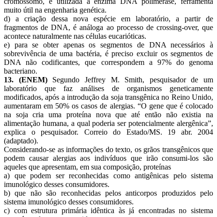
cromossomo, é utilizada a enzima DNA polimerase, ferramenta
muito útil na engenharia genética.
d) a criação dessa nova espécie em laboratório, a partir de
fragmentos de DNA, é análoga ao processo de crossing-over, que
acontece naturalmente nas células eucarióticas.
e) para se obter apenas os segmentos de DNA necessários à
sobrevivência de uma bactéria, é preciso excluir os segmentos de
DNA não codificantes, que correspondem a 97% do genoma
bacteriano.
13. (ENEM)
Segundo Jeffrey M. Smith, pesquisador de um
laboratório que faz análises de organismos geneticamente
modificados, após a introdução da soja transgênica no Reino Unido,
aumentaram em 50% os casos de alergias. “O gene que é colocado
na soja cria uma proteína nova que até então não existia na
alimentação humana, a qual poderia ser potencialmente alergênica”,
explica o pesquisador. Correio do Estado/MS. 19 abr. 2004
(adaptado).
Considerando-se as informações do texto, os grãos transgênicos que
podem causar alergias aos indivíduos que irão consumi-los são
aqueles que apresentam, em sua composição, proteínas
a) que podem ser reconhecidas como antigênicas pelo sistema
imunológico desses consumidores.
b) que não são reconhecidas pelos anticorpos produzidos pelo
sistema imunológico desses consumidores.
c) com estrutura primária idêntica às já encontradas no sistema