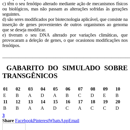
c) têm o seu fenótipo alterado mediante ação de mecanismos físicos
ou biológicos, mas não passam as alterações sofridas às gerações
seguintes.
d) são seres modificados por biotecnologia aplicável, que consiste na
inserção de genes provenientes de outros organismos ao genoma
que se deseja modificar.
e) tiveram o seu DNA alterado por variações climáticas, que
provocaram a deleção de genes, o que ocasionou modificações nos
fenótipos.
______________________________________________________
GABARITO DO SIMULADO SOBRE
TRANSGÊNICOS
01
02
03
04
05
06
07
08
09
10
E
B
A
D
A
B
C
D
E
B
11
12
13
14
15
16
17
18
19
20
B
B
A
A
D
C
A
C
C
D
3
Share
Facebook
Pinterest
WhatsApp
Email