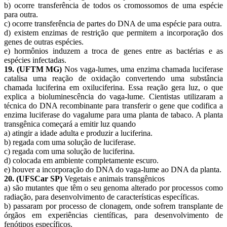
b) ocorre transferência de todos os cromossomos de uma espécie
para outra.
c) ocorre transferência de partes do DNA de uma espécie para outra.
d) existem enzimas de restrição que permitem a incorporação dos
genes de outras espécies.
e) hormônios induzem a troca de genes entre as bactérias e as
espécies infectadas.
19. (UFTM MG)
Nos vaga-lumes, uma enzima chamada luciferase
catalisa uma reação de oxidação convertendo uma substância
chamada luciferina em oxiluciferina. Essa reação gera luz, o que
explica a bioluminescência do vaga-lume. Cientistas utilizaram a
técnica do DNA recombinante para transferir o gene que codifica a
enzima luciferase do vagalume para uma planta de tabaco. A planta
transgênica começará a emitir luz quando
a) atingir a idade adulta e produzir a luciferina.
b) regada com uma solução de luciferase.
c) regada com uma solução de luciferina.
d) colocada em ambiente completamente escuro.
e) houver a incorporação do DNA do vaga-lume ao DNA da planta.
20. (UFSCar SP)
Vegetais e animais transgênicos
a) são mutantes que têm o seu genoma alterado por processos como
radiação, para desenvolvimento de características específicas.
b) passaram por processo de clonagem, onde sofrem transplante de
órgãos em experiências científicas, para desenvolvimento de
fenótipos específicos.