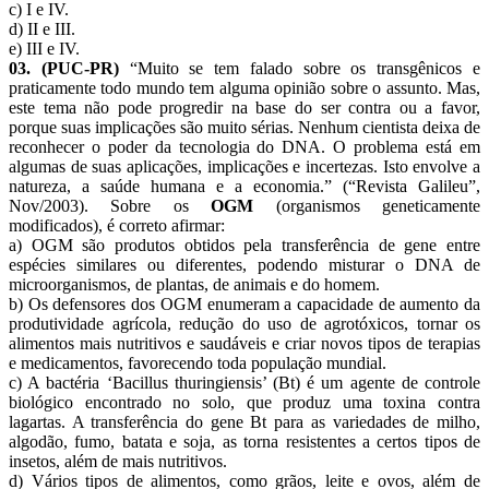
c) I e IV.
d) II e III.
e) III e IV.
03. (PUC-PR)
“Muito se tem falado sobre os transgênicos e
praticamente todo mundo tem alguma opinião sobre o assunto. Mas,
este tema não pode progredir na base do ser contra ou a favor,
porque suas implicações são muito sérias. Nenhum cientista deixa de
reconhecer o poder da tecnologia do DNA. O problema está em
algumas de suas aplicações, implicações e incertezas. Isto envolve a
natureza, a saúde humana e a economia.” (“Revista Galileu”,
Nov/2003). Sobre os
OGM
(organismos geneticamente
modificados), é correto afirmar:
a) OGM são produtos obtidos pela transferência de gene entre
espécies similares ou diferentes, podendo misturar o DNA de
microorganismos, de plantas, de animais e do homem.
b) Os defensores dos OGM enumeram a capacidade de aumento da
produtividade agrícola, redução do uso de agrotóxicos, tornar os
alimentos mais nutritivos e saudáveis e criar novos tipos de terapias
e medicamentos, favorecendo toda população mundial.
c) A bactéria ‘Bacillus thuringiensis’ (Bt) é um agente de controle
biológico encontrado no solo, que produz uma toxina contra
lagartas. A transferência do gene Bt para as variedades de milho,
algodão, fumo, batata e soja, as torna resistentes a certos tipos de
insetos, além de mais nutritivos.
d) Vários tipos de alimentos, como grãos, leite e ovos, além de