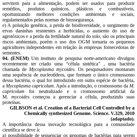
servirem para a alimentação, podem ser usados para produzir
remédios, produtos químicos, plásticos e combustíveis,
oportunizando melhores condições ambientais e sociais,
regulamentados pelas normas de biossegurança.
e) A poluição genética, a perda de biodiversidade, o surgimento de
ervas daninhas resistentes a herbicidas, o aumento do uso de
agrotóxicos e a perda da fertilidade natural do solo, são os principais
riscos ambientais, porém o uso dos OGM tornaria os pequenos
agricultores independentes em relação às empresas fornecedoras de
sementes.
04. (ENEM)
Um instituto de pesquisa norte-americano divulgou
recentemente ter criado uma “célula sintética” , uma bactéria
chamada de
Mycoplasma
mycoides
. Os pesquisadores montaram
uma sequência de nucleotídeos, que formam o único cromossomo
dessa bactéria, o qual foi introduzido em outra espécie de bactéria,
a
Mycoplasma
capricolum
. Após a introdução, o cromossomo da
M.
capricolum
foi neutralizado e o cromossomo artificial da
M.
mycoides
começou a gerenciar a célula, produzindo suas
proteínas.
GILBSON et al. Creation of a Bacterial Cell Controlled by a
Chemically synthesized Genome. Science. V.329, 2010
(adaptado).
A importância dessa inovação tecnológica para a comunidade
científica se deve à:
a) possibilidade de sequenciar os genomas de bactérias para serem