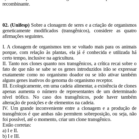
recombinante.
02. (Unifesp)
Sobre a clonagem de seres e a criação de organismos
geneticamente modificados (transgênicos), considere as quatro
afirmações seguintes.
I. A clonagem de organismos tem se voltado mais para os animais
porque, com relação às plantas, ela já é conhecida e utilizada há
certo tempo, inclusive na agricultura.
II. Tanto nos clones quanto nos transgênicos, a crítica recai sobre o
fato de que não se sabe se os genes introduzidos irão se expressar
exatamente como no organismo doador ou se irão ativar também
alguns genes inativos do genoma do organismo receptor.
III. Ecologicamente, em uma cadeia alimentar, a existência de clones
apenas aumenta o número de representantes de um determinado
nível trófico. No caso dos transgênicos, pode haver também
alteração de posições e de elementos na cadeia.
IV. Um grande inconveniente entre a clonagem e a produção de
transgênicos é que ambas não permitem sobreposição, ou seja, não
foi possível, até o momento, criar um clone transgênico.
Estão corretas:
a) I e II.
b) I e III.