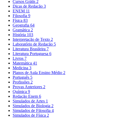
Cursos Grátis
2
Dicas de Redação
3
ENEM
11
Filosofia
9
Física
83
Geografia
64
Gramática
2
História
103
Interpretação de Texto
2
Laboratório de Redação
5
Literatura Brasileira
7
Literatura Portuguesa
6
Livros
7
Matemática
41
Medicina
3
Planos de Aula Ensino Médio
2
Português
5
Profissões
2
Provas Anteriores
2
Química
9
Redação Enem
6
Simulados de Artes
1
Simulados de Biologia
2
Simulados de Filosofia
4
Simulados de Física
2