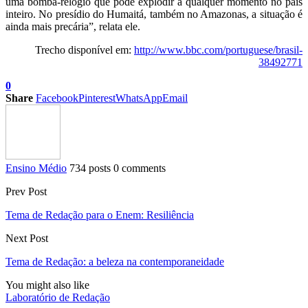
uma bomba-relógio que pode explodir a qualquer momento no país
inteiro. No presídio do Humaitá, também no Amazonas, a situação é
ainda mais precária”, relata ele.
Trecho disponível em:
http://www.bbc.com/portuguese/brasil-
38492771
0
Share
Facebook
Pinterest
WhatsApp
Email
Ensino Médio
734 posts
0 comments
Prev Post
Tema de Redação para o Enem: Resiliência
Next Post
Tema de Redação: a beleza na contemporaneidade
You might also like
Laboratório de Redação