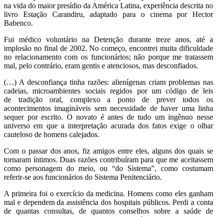
na vida do maior presídio da América Latina, experiência descrita no
livro Estação Carandiru, adaptado para o cinema por Hector
Babenco.
Fui médico voluntário na Detenção durante treze anos, até a
implosão no final de 2002. No começo, encontrei muita dificuldade
no relacionamento com os funcionários; não porque me tratassem
mal, pelo contrário, eram gentis e atenciosos, mas desconfiados.
(…) A desconfiança tinha razões: alienígenas criam problemas nas
cadeias, microambientes sociais regidos por um código de leis
de tradição oral, complexo a ponto de prever todos os
acontecimentos imagináveis sem necessidade de haver uma linha
sequer por escrito. O novato é antes de tudo um ingênuo nesse
universo em que a interpretação acurada dos fatos exige o olhar
cauteloso de homens calejados.
Com o passar dos anos, fiz amigos entre eles, alguns dos quais se
tornaram íntimos. Duas razões contribuíram para que me aceitassem
como personagem do meio, ou “do Sistema”, como costumam
referir-se aos funcionários do Sistema Penitenciário.
A primeira foi o exercício da medicina. Homens como eles ganham
mal e dependem da assistência dos hospitais públicos. Perdi a conta
de quantas consultas, de quantos conselhos sobre a saúde de