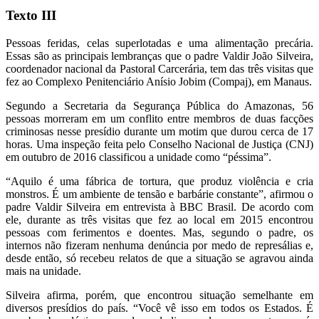
Texto III
Pessoas feridas, celas superlotadas e uma alimentação precária.
Essas são as principais lembranças que o padre Valdir João Silveira,
coordenador nacional da Pastoral Carcerária, tem das três visitas que
fez ao Complexo Penitenciário Anísio Jobim (Compaj), em Manaus.
Segundo a Secretaria da Segurança Pública do Amazonas, 56
pessoas morreram em um conflito entre membros de duas facções
criminosas nesse presídio durante um motim que durou cerca de 17
horas. Uma inspeção feita pelo Conselho Nacional de Justiça (CNJ)
em outubro de 2016 classificou a unidade como “péssima”.
“Aquilo é uma fábrica de tortura, que produz violência e cria
monstros. É um ambiente de tensão e barbárie constante”, afirmou o
padre Valdir Silveira em entrevista à BBC Brasil. De acordo com
ele, durante as três visitas que fez ao local em 2015 encontrou
pessoas com ferimentos e doentes. Mas, segundo o padre, os
internos não fizeram nenhuma denúncia por medo de represálias e,
desde então, só recebeu relatos de que a situação se agravou ainda
mais na unidade.
Silveira afirma, porém, que encontrou situação semelhante em
diversos presídios do país. “Você vê isso em todos os Estados. É