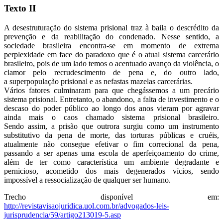
Texto II
A desestruturação do sistema prisional traz à baila o descrédito da
prevenção e da reabilitação do condenado. Nesse sentido, a
sociedade brasileira encontra-se em momento de extrema
perplexidade em face do paradoxo que é o atual sistema carcerário
brasileiro, pois de um lado temos o acentuado avanço da violência, o
clamor pelo recrudescimento de pena e, do outro lado,
a superpopulação prisional e as nefastas mazelas carcerárias.
Vários fatores culminaram para que chegássemos a um precário
sistema prisional. Entretanto, o abandono, a falta de investimento e o
descaso do poder público ao longo dos anos vieram por agravar
ainda mais o caos chamado sistema prisional brasileiro.
Sendo assim, a prisão que outrora surgiu como um instrumento
substitutivo da pena de morte, das torturas públicas e cruéis,
atualmente não consegue efetivar o fim correcional da pena,
passando a ser apenas uma escola de aperfeiçoamento do crime,
além de ter como característica um ambiente degradante e
pernicioso, acometido dos mais degenerados vícios, sendo
impossível a ressocialização de qualquer ser humano.
Trecho disponível em:
http://revistavisaojuridica.uol.com.br/advogados-leis-
jurisprudencia/59/artigo213019-5.asp