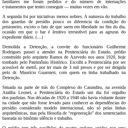
familiares me foram pedidos e do número de internações
e tratamentos que tentei conseguir — muitas vezes em vão.
A segunda foi por iniciativas menos nobres. A natureza do trabalho
dos guardas de presídio pouco os diferencia da condição do
prisioneiro, exceto o fato de que saem em liberdade no fim do dia,
ocasião em que o bar é lenitivo irresistível para as agruras do
expediente diário. (…)
Demolida a Detenção, a convite do funcionário Guilherme
Rodrigues passei a atender na Penitenciária do Estado, prédio
construído pelo arquiteto Ramos de Azevedo nos anos 1920, hoje
tombado pelo Patrimônio Histórico. Escolhi a Penitenciária por ser
acessível de metrô, por ter mais de 3 mil presos e por ser dirigida
pelo dr. Maurício Guarnieri, com quem eu tinha trabalhado na
Detenção.
Situada na parte de trás do Complexo do Carandiru, na avenida
Ataliba Leonel, a Penitenciária do Estado um dia foi orgulho
dos paulistas. Nas décadas de 1920 a 1940 não havia visitante ilustre
na cidade que não fosse levado para conhecer as dependências do
presídio considerado modelo internacional, não só pelas linhas
arquitetônicas, mas pela filosofia de “regeneração” dos sentenciados
baseada no binômio silêncio e trabalho.
O prédio tem três pavilhões de quatro andares unidos por uma