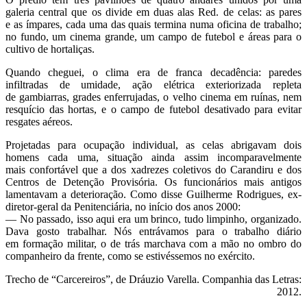
galeria central que os divide em duas alas Red. de celas: as pares
e as ímpares, cada uma das quais termina numa oficina de trabalho;
no fundo, um cinema grande, um campo de futebol e áreas para o
cultivo de hortaliças.
Quando cheguei, o clima era de franca decadência: paredes
infiltradas de umidade, ação elétrica exteriorizada repleta
de gambiarras, grades enferrujadas, o velho cinema em ruínas, nem
resquício das hortas, e o campo de futebol desativado para evitar
resgates aéreos.
Projetadas para ocupação individual, as celas abrigavam dois
homens cada uma, situação ainda assim incomparavelmente
mais confortável que a dos xadrezes coletivos do Carandiru e dos
Centros de Detenção Provisória. Os funcionários mais antigos
lamentavam a deterioração. Como disse Guilherme Rodrigues, ex-
diretor-geral da Penitenciária, no início dos anos 2000:
— No passado, isso aqui era um brinco, tudo limpinho, organizado.
Dava gosto trabalhar. Nós entrávamos para o trabalho diário
em formação militar, o de trás marchava com a mão no ombro do
companheiro da frente, como se estivéssemos no exército.
Trecho de “Carcereiros”, de Dráuzio Varella. Companhia das Letras:
2012.