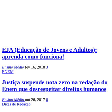
EJA (Educação de Jovens e Adultos):
aprenda como funciona!
Ensino Médio
fev 16, 2018
3
ENEM
Justiça suspende nota zero na redação do
Enem que desrespeitar direitos humanos
Ensino Médio
out 26, 2017
0
Dicas de Redação