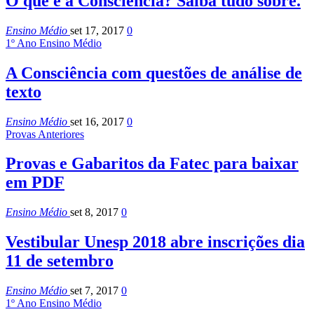
O que é a Consciência? Saiba tudo sobre.
Ensino Médio
set 17, 2017
0
1º Ano Ensino Médio
A Consciência com questões de análise de
texto
Ensino Médio
set 16, 2017
0
Provas Anteriores
Provas e Gabaritos da Fatec para baixar
em PDF
Ensino Médio
set 8, 2017
0
Vestibular Unesp 2018 abre inscrições dia
11 de setembro
Ensino Médio
set 7, 2017
0
1º Ano Ensino Médio