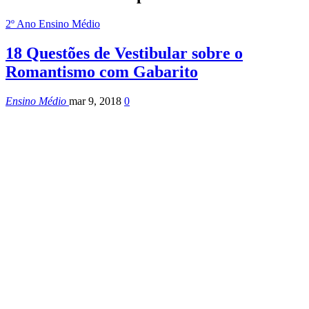
2º Ano Ensino Médio
18 Questões de Vestibular sobre o
Romantismo com Gabarito
Ensino Médio
mar 9, 2018
0