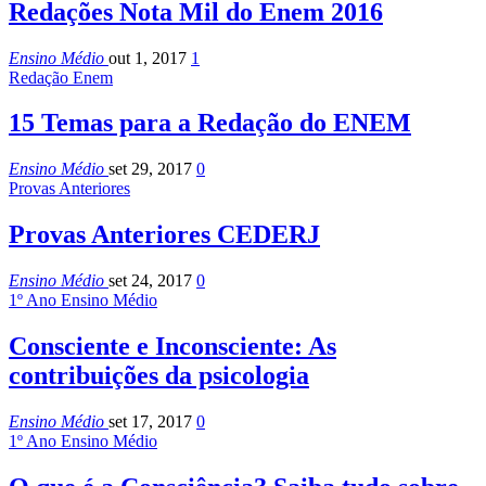
Redações Nota Mil do Enem 2016
Ensino Médio
out 1, 2017
1
Redação Enem
15 Temas para a Redação do ENEM
Ensino Médio
set 29, 2017
0
Provas Anteriores
Provas Anteriores CEDERJ
Ensino Médio
set 24, 2017
0
1º Ano Ensino Médio
Consciente e Inconsciente: As
contribuições da psicologia
Ensino Médio
set 17, 2017
0
1º Ano Ensino Médio